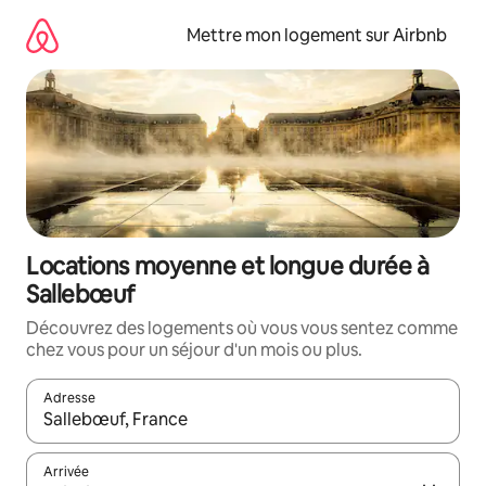
Aller
directement
Mettre mon logement sur Airbnb
au
contenu
Locations moyenne et longue durée à
Sallebœuf
Découvrez des logements où vous vous sentez comme
chez vous pour un séjour d'un mois ou plus.
Adresse
Lorsque les résultats s'affichent, utilisez les flèches vers le hau
Arrivée