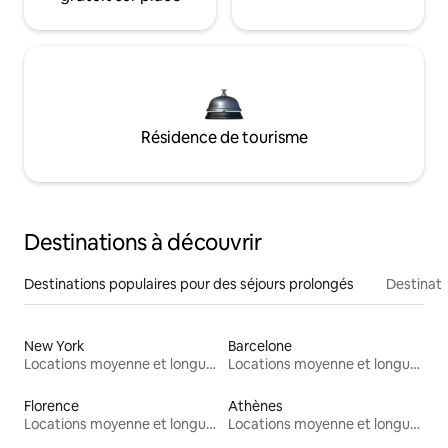
Résidence de tourisme
Destinations à découvrir
Destinations populaires pour des séjours prolongés
Destinati
New York
Barcelone
Locations moyenne et longue durée
Locations moyenne et longue durée
Florence
Athènes
Locations moyenne et longue durée
Locations moyenne et longue durée