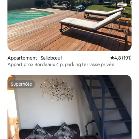
Appartement ⋅ Sallebœuf
Évaluation mo
4,8 (191)
Appart prox Bordeaux 4 p. parking terrasse privée
Superhôte
Superhôte