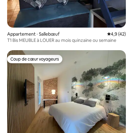
Appartement ⋅ Sallebœuf
Évaluation m
4,9 (42)
T1 Bis MEUBLE à LOUER au mois quinzaine ou semaine
Coup de cœur voyageurs
Coup de cœur voyageurs