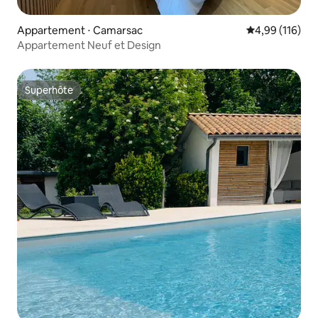
Appartement ⋅ Camarsac
Évaluation moy
4,99 (116)
Appartement Neuf et Design
Superhôte
Superhôte