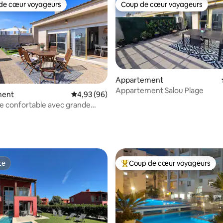
de cœur voyageurs
Coup de cœur voyageurs
 cœur voyageurs les plus appréciés
Coup de cœur voyageurs
Appartement
Appartement Salou Plage
ment
Évaluation moyenne sur la base de 96 commen
4,93 (96)
e confortable avec grande
 la base de 57 commentaires : 4,89 sur 5
et parking en option
te
Coup de cœur voyageurs
te
Coups de cœur voyageurs les p