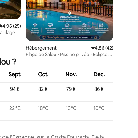
entaires : 4,8 sur 5
Évaluation moyenne sur la base de 25 commentaires : 4,96 sur 5
4,96 (25)
a plage et
Hébergement
Évaluation moyenne su
4,86 (42)
Plage de Salou • Piscine privée • Eclipse 12
lou ?
août • Barbecue
Sept.
Oct.
Nov.
Déc.
94 €
82 €
79 €
86 €
22 °C
18 °C
13 °C
10 °C
 de l'Espagne, sur la Costa Daurada. De la