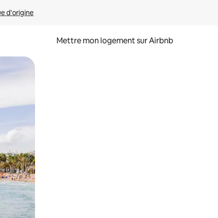
ue d'origine
Mettre mon logement sur Airbnb
sant glisser.