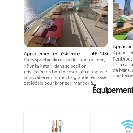
Apparte
Appart. pi
Appartement en résidence
Évaluation moyenne 
5 (143)
min plage
Penthouse Star 
Vues spectaculaires sur le front de mer,
dispose d
terrasses, piscine
« Punta Xata », dans sa position
de bains,
privilégiée en bord de mer, offre une vue
une terra
incroyable sur la mer. La grande terrasse
espace dé
est idéale pour bronzer, manger à
un barbec
Équipements
l'extérieur et profiter du coucher de
commodité
soleil. La plus petite est parfaite pour le
parking g
petit-déjeuner et regarder le lever du
piscine 
soleil. La chambre principale est très
jardin. I
romantique avec une baignoire ronde à
privilégié
partager et une vue sur la mer. Il y a un
entouré 
espace commun calme, avec une
et d'aires
piscine. Idéal pour les couples et les
4 minutes 