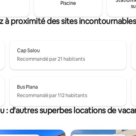
Stationn
Piscine
s de Port Aventura.
su
z à proximité des sites incontournables
Cap Salou
Recommandé par 21 habitants
Bus Plana
Recommandé par 112 habitants
u : d'autres superbes locations de vac