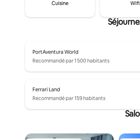
familles. Accès facile aux plages en
Cuisine
Wifi
15 minute
2 minutes et à la promenade en
15 minutes. Wi-Fi et parking privé.
Séjourne
PortAventura World
Recommandé par 1 500 habitants
Ferrari Land
Recommandé par 159 habitants
Salo