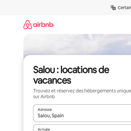
Aller
Certai
directement
au
contenu
Salou : locations de
vacances
Trouvez et réservez des hébergements uniqu
sur Airbnb
Adresse
Lorsque les résultats s'affichent, utilisez les flèc
Arrivée