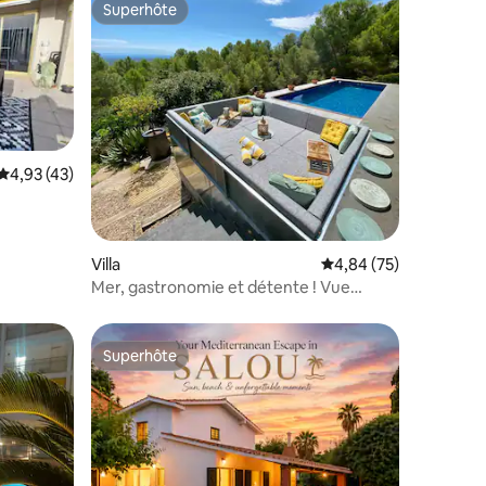
Superhôte
Superhôte
Évaluation moyenne sur la base de 43 commentaires : 4,93 sur 5
4,93 (43)
taires : 4,93 sur 5
Villa
Évaluation moyenne su
4,84 (75)
Mer, gastronomie et détente ! Vue
imprenable !
Superhôte
lus appréciés
Superhôte