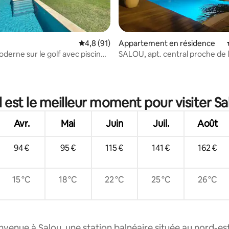
ur la base de 58 commentaires : 4,9 sur 5
Évaluation moyenne sur la base de 91 comm
4,8 (91)
Appartement en résidence
derne sur le golf avec piscine
SALOU, apt. central proche de l
de la piscine
 est le meilleur moment pour visiter Sa
Avr.
Mai
Juin
Juil.
Août
94 €
95 €
115 €
141 €
162 €
15 °C
18 °C
22 °C
25 °C
26 °C
nvenue à Salou, une station balnéaire située au nord-est