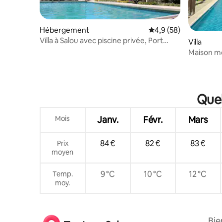
Hébergement
Évaluation moyenne s
4,9 (58)
Villa à Salou avec piscine privée, Port
Villa
Aventura.
Maison mo
privée
Quel
Mois
Janv.
Févr.
Mars
84 €
82 €
83 €
Prix
moyen
9 °C
10 °C
12 °C
Temp.
moy.
Bie