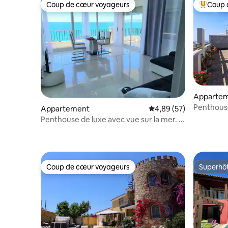
Coup de cœur voyageurs
Coup 
Coup de cœur voyageurs
Coups de
Apparte
Penthous
Appartement
Évaluation moyenne sur
4,89 (57)
terrasse 
Penthouse de luxe avec vue sur la mer. À
côté de la promenade !
Coup de cœur voyageurs
Superhô
Coup de cœur voyageurs
Superhô