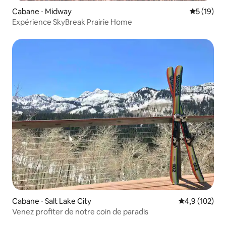
Cabane ⋅ Midway
Évaluation
5 (19)
Expérience SkyBreak Prairie Home
Cabane ⋅ Salt Lake City
Évaluation mo
4,9 (102)
Venez profiter de notre coin de paradis