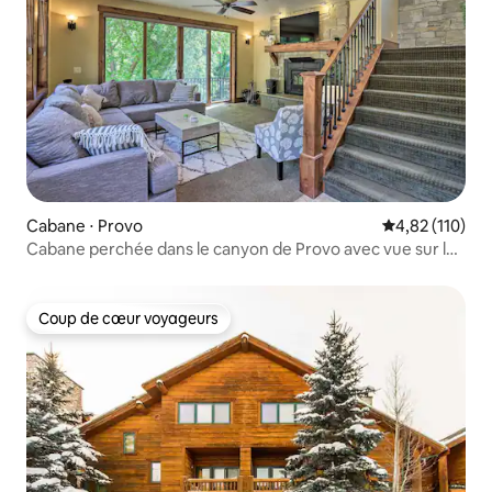
Cabane ⋅ Provo
Évaluation moy
4,82 (110)
Cabane perchée dans le canyon de Provo avec vue sur la
montagne
Coup de cœur voyageurs
Coup de cœur voyageurs