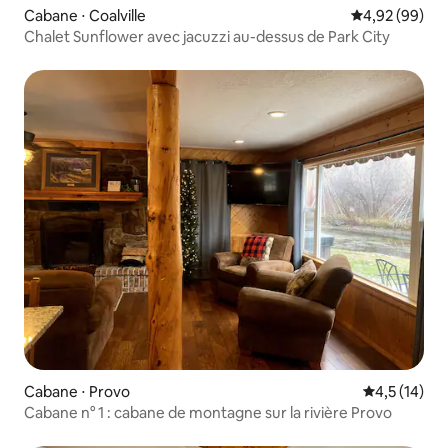
Cabane ⋅ Coalville
Évaluation mo
4,92 (99)
Chalet Sunflower avec jacuzzi au-dessus de Park City
Cabane ⋅ Provo
Évaluation m
4,5 (14)
Cabane n° 1 : cabane de montagne sur la rivière Provo