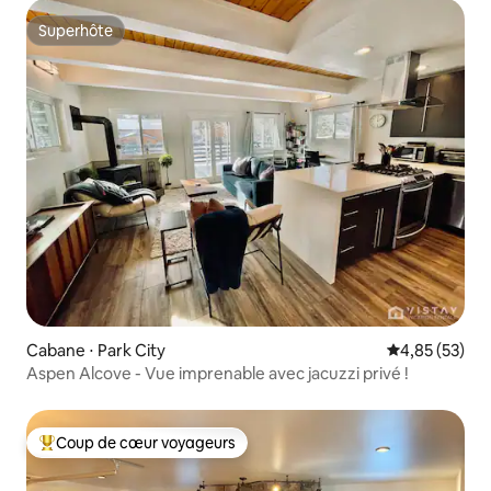
Superhôte
Superhôte
Cabane ⋅ Park City
Évaluation mo
4,85 (53)
Aspen Alcove - Vue imprenable avec jacuzzi privé !
Coup de cœur voyageurs
Coups de cœur voyageurs les plus appréciés