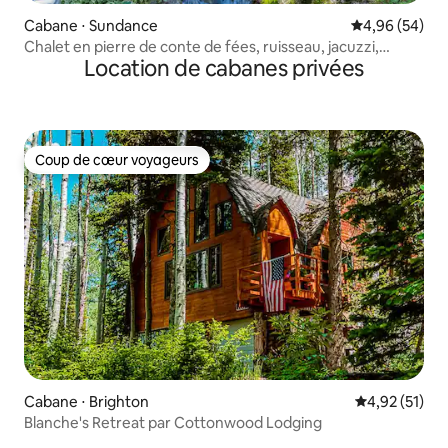
Cabane ⋅ Sundance
Évaluation mo
4,96 (54)
Chalet en pierre de conte de fées, ruisseau, jacuzzi,
Location de cabanes privées
cheminée, à quelques pas du complexe hôtelier
Coup de cœur voyageurs
Coup de cœur voyageurs
Cabane ⋅ Brighton
Évaluation mo
4,92 (51)
Blanche's Retreat par Cottonwood Lodging