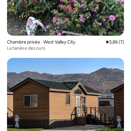
Chambre privée ⋅ West Valley City
Évaluation m
3,86 (7)
La tanière des ours