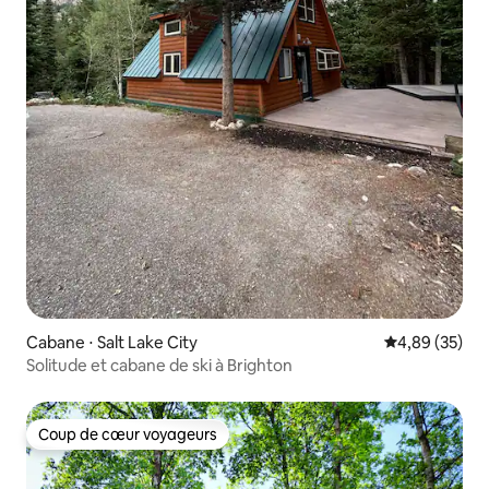
Cabane ⋅ Salt Lake City
Évaluation mo
4,89 (35)
Solitude et cabane de ski à Brighton
Coup de cœur voyageurs
Coup de cœur voyageurs