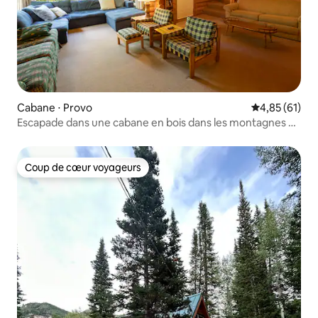
Cabane ⋅ Provo
Évaluation mo
4,85 (61)
Escapade dans une cabane en bois dans les montagnes de
Sundance
Coup de cœur voyageurs
Coup de cœur voyageurs