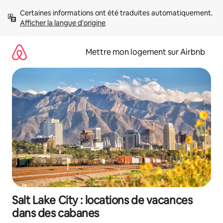
Aller
Certaines informations ont été traduites automatiquement. 
directement
Afficher la langue d'origine
au
contenu
Mettre mon logement sur Airbnb
Salt Lake City : locations de vacances
dans des cabanes