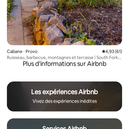
Cabane ⋅ Provo
Évaluation mo
4,93 (61)
Ruisseau, barbecue, montagnes et terrasse | South Fork
Plus d'informations sur Airbnb
Cabin
Les expériences Airbnb
Vivez des expériences inédites
Services Airbnb