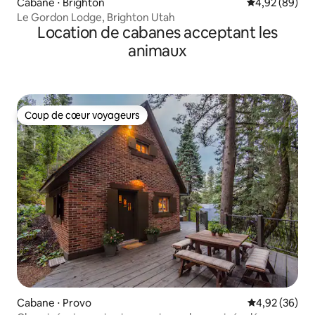
Cabane ⋅ Brighton
Évaluation mo
4,92 (89)
Le Gordon Lodge, Brighton Utah
Location de cabanes acceptant les
animaux
Coup de cœur voyageurs
Coup de cœur voyageurs
Cabane ⋅ Provo
Évaluation mo
4,92 (36)