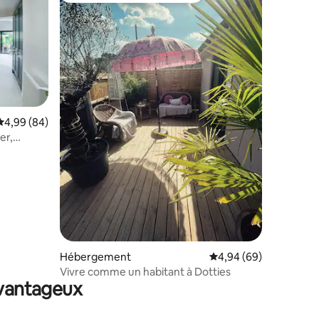
Évaluation moyenne sur la base de 84 commentaires : 4,99 sur 5
4,99 (84)
er,
ntaires : 4,91 sur 5
Hébergement
Évaluation moyenne su
4,94 (69)
Vivre comme un habitant à Dotties
avantageux