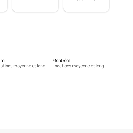
ami
Montréal
Locations moyenne et longue durée
Locations moyenne et longue durée