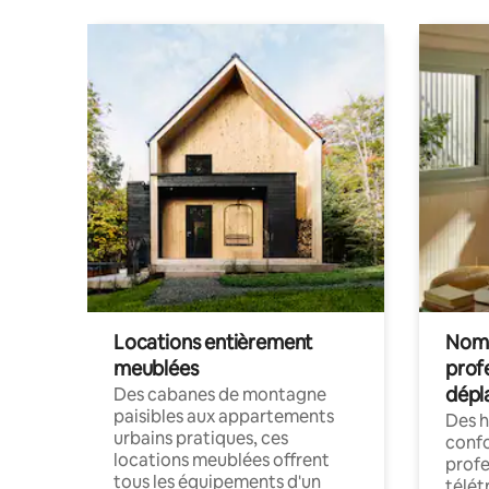
Locations entièrement
Noma
meublées
prof
dépl
Des cabanes de montagne
paisibles aux appartements
Des 
urbains pratiques, ces
confo
locations meublées offrent
profe
tous les équipements d'un
télét