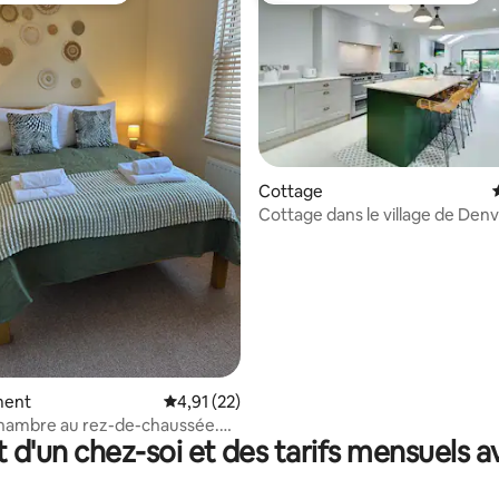
Cottage
Cottage dans le village de Denv
marché de Downham
 la base de 38 commentaires : 4,95 sur 5
ment
Évaluation moyenne sur la base de 22 comme
4,91 (22)
chambre au rez-de-chaussée.
t d'un chez-soi et des tarifs mensuels 
 gare