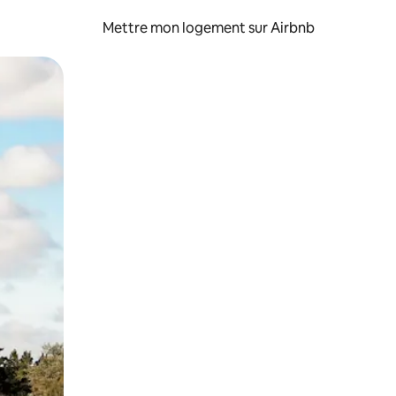
Mettre mon logement sur Airbnb
sant glisser.