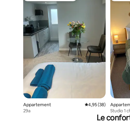
Appartement
Évaluation moyenne sur
4,95 (38)
Apparte
29a
Studio 1 
Le confor
Près de la