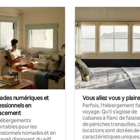
des numériques et
Vous allez vous y plaire
essionnels en
Parfois, l'hébergement fai
voyage. Qu'il s'agisse de
acement
cabanes à flanc de falais
hébergements
de péniches tranquilles, 
rtables pour les
locations sont dotées de
ssionnels nomades et en
caractéristiques uniques
ravail disposant du wifi