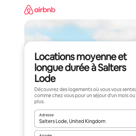
Aller
directement
au
contenu
Locations moyenne et
longue durée à Salters
Lode
Découvrez des logements où vous vous sente
comme chez vous pour un séjour d'un mois ou
plus.
Adresse
Lorsque les résultats s'affichent, utilisez les flèc
Arrivée