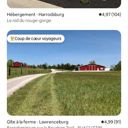
Hébergement ⋅ Harrodsburg
Évaluation moy
4,97 (104)
Le nid du rouge-gorge
Coup de cœur voyageurs
Coups de cœur voyageurs les plus appréciés
Gîte à la ferme ⋅ Lawrenceburg
Évaluation mo
4,99 (91)
Barndominium sur la Bourbon Trail - **JACUZZI**