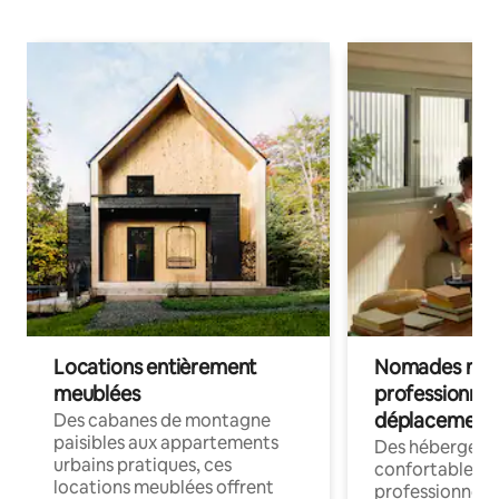
Locations entièrement
Nomades num
meublées
professionnel
déplacement
Des cabanes de montagne
paisibles aux appartements
Des hébergem
urbains pratiques, ces
confortables p
locations meublées offrent
professionnels