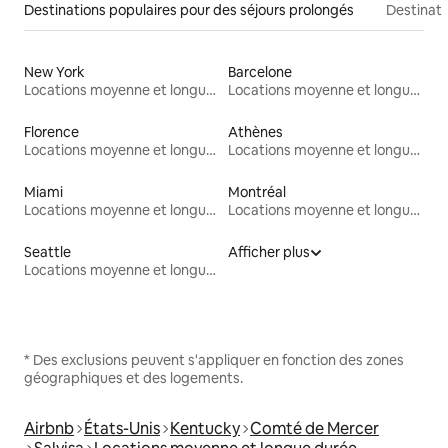
Destinations populaires pour des séjours prolongés
Destinati
New York
Barcelone
Locations moyenne et longue durée
Locations moyenne et longue durée
Florence
Athènes
Locations moyenne et longue durée
Locations moyenne et longue durée
Miami
Montréal
Locations moyenne et longue durée
Locations moyenne et longue durée
Seattle
Afficher plus
Locations moyenne et longue durée
* Des exclusions peuvent s'appliquer en fonction des zones
géographiques et des logements.
Airbnb
États-Unis
Kentucky
Comté de Mercer