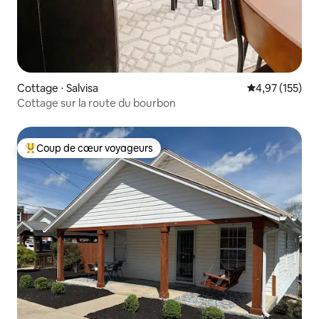
Cottage ⋅ Salvisa
Évaluation moy
4,97 (155)
Cottage sur la route du bourbon
Coup de cœur voyageurs
Coups de cœur voyageurs les plus appréciés