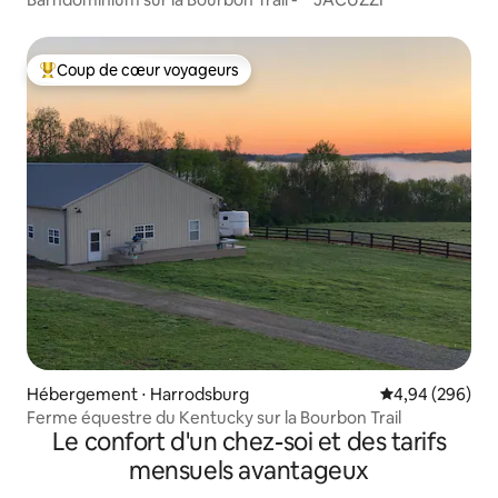
Coup de cœur voyageurs
Coups de cœur voyageurs les plus appréciés
Hébergement ⋅ Harrodsburg
Évaluation moy
4,94 (296)
Ferme équestre du Kentucky sur la Bourbon Trail
Le confort d'un chez-soi et des tarifs
mensuels avantageux