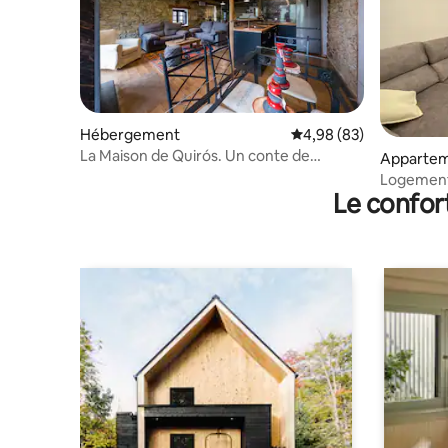
Hébergement
Évaluation moyenne sur
4,98 (83)
La Maison de Quirós. Un conte de
Apparte
montagne
Logement
Le confor