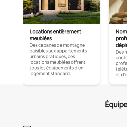
Locations entièrement
Noma
meublées
prof
dépl
Des cabanes de montagne
paisibles aux appartements
Des 
urbains pratiques, ces
confo
locations meublées offrent
profe
tous les équipements d'un
télét
logement standard.
et d'
Équipe