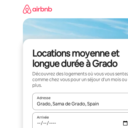
Aller
directement
au
contenu
Locations moyenne et
longue durée à Grado
Découvrez des logements où vous vous sente
comme chez vous pour un séjour d'un mois ou
plus.
Adresse
Lorsque les résultats s'affichent, utilisez les flèc
Arrivée