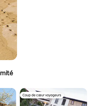
imité
Coup de cœur voyageurs
lus appréciés
Coup de cœur voyageurs