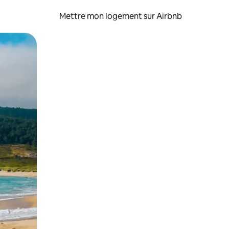
Mettre mon logement sur Airbnb
sant glisser.