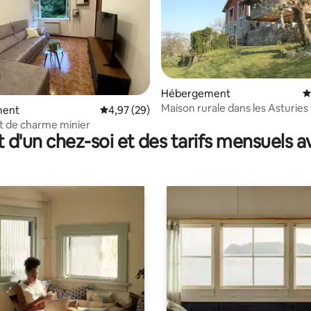
 la base de 83 commentaires : 4,98 sur 5
Hébergement
É
Maison rurale dans les Asturies
ment
Évaluation moyenne sur la base de 29 commen
4,97 (29)
 de charme minier
t d'un chez-soi et des tarifs mensuels 