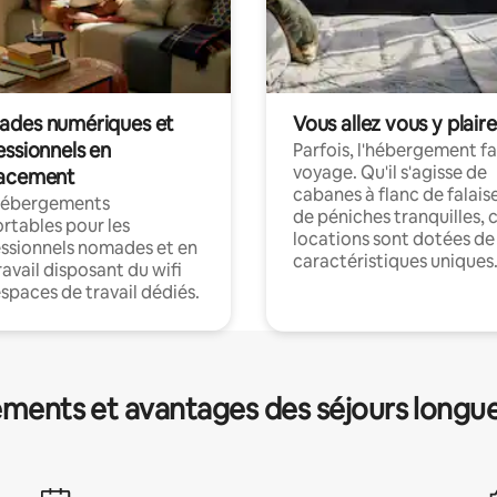
des numériques et
Vous allez vous y plaire
essionnels en
Parfois, l'hébergement fai
voyage. Qu'il s'agisse de
acement
cabanes à flanc de falais
hébergements
de péniches tranquilles, 
rtables pour les
locations sont dotées de
ssionnels nomades et en
caractéristiques uniques
ravail disposant du wifi
espaces de travail dédiés.
ments et avantages des séjours longu