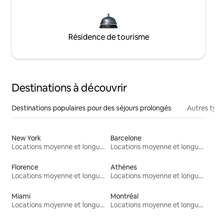
Résidence de tourisme
Destinations à découvrir
Destinations populaires pour des séjours prolongés
Autres t
New York
Barcelone
Locations moyenne et longue durée
Locations moyenne et longue durée
Florence
Athènes
Locations moyenne et longue durée
Locations moyenne et longue durée
Miami
Montréal
Locations moyenne et longue durée
Locations moyenne et longue durée