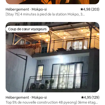
Hébergement ⋅ Mokpo-si
Évaluation moy
4,98 (203)
[Stay 75] 4 minutes à pied de la station Mokpo, 3
chambres, 50 pyeong_utilisation exclusive du toit
Coup de cœur voyageurs
Coup de cœur voyageurs
Hébergement ⋅ Mokpo-si
Évaluation moy
4,95 (129)
Top 5% de nouvelle construction 48 pyeong) 3ème étage