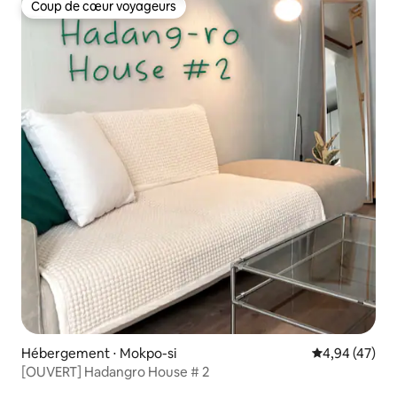
Coup de cœur voyageurs
Coup de cœur voyageurs
Hébergement ⋅ Mokpo-si
Évaluation mo
4,94 (47)
[OUVERT] Hadangro House # 2