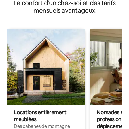
Le confort d'un chez-soi et des tarifs
(10-15 minutes en voiture de n'importe où : mezzanine,
terrasse) 4 chambres, 5 lits, 3 salles de bain
mensuels avantageux
Locations entièrement
Nomades num
meublées
professionnel
déplacement
Des cabanes de montagne