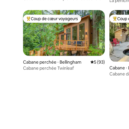
La pénic
bain de cèdre
Coup de cœur voyageurs
Coup 
Coups de cœur voyageurs les plus appréciés
Coups de
Cabane perchée ⋅ Bellingham
Évaluation moyenne 
5 (93)
Cabane ⋅ 
Cabane perchée Twinleaf
Cabane da
avec vue 