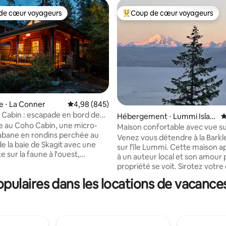
de cœur voyageurs
Coup de cœur voyageurs
 cœur voyageurs les plus appréciés
Coups de cœur voyageurs les p
e ⋅ La Conner
Évaluation moyenne sur la base de 845 commen
4,98 (845)
Cabin : escapade en bord de
Hébergement ⋅ Lummi Islan
É
sur la base de 181 commentaires : 5 sur 5
 au Coho Cabin, une micro-
d
Maison confortable avec vue su
bane en rondins perchée au
Baker et la baie de Bellingham
Venez vous détendre à la Bark
 la baie de Skagit avec une
sur l'île Lummi. Cette maison a
e sur la faune à l'ouest,
à un auteur local et son amour 
sland et les Olympic Mts.
propriété se voit. Sirotez votre
e en 2007, c'est une
matin entouré d'une vue impre
ulaires dans les locations de vacances
ue cabane en rondins, conçue
le mont Baker, les Twin Sisters,
 par le cèdre jaune de l'Alaska.
Bellingham Bay, Hale Passage e
de l'ambiance rustique mais
Island. Les vues abondent depui
 des planchers chauffants
chambre principale. Un planch
s, du lit mezzanine
chauffant et un bain dans la ba