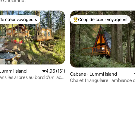
he Chuckanut
de cœur voyageurs
Coup de cœur voyageurs
 cœur voyageurs les plus appréciés
Coups de cœur voyageurs les p
sur la base de 93 commentaires : 5 sur 5
Lummi Island
Évaluation moyenne sur la base de 151 comme
4,96 (151)
Cabane ⋅ Lummi Island
ns les arbres au bord d'un lac
Chalet triangulaire : ambiance
et jacuzzi
dans les arbres et style vintage