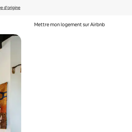
ue d'origine
Mettre mon logement sur Airbnb
sant glisser.