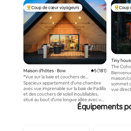
Coup de cœur voyageurs
Coup 
Coups de cœur voyageurs les plus appréciés
Coups de
Tiny hous
The Coho 
Maison d'hôtes ⋅ Bow
Évaluation moyenne 
5 (181)
mer
Bienvenue
*Vue sur la baie et couchers de
maison/ca
soleil*Terrasse couverte + foyer
Spacieux appartement d'une chambre
sommet de
avec vue imprenable sur la baie de Padilla
vue direct
et des couchers de soleil inoubliables,
Whidbey I
situé au bout d'une longue allée avec une
Construit
Équipements pop
entrée couverte privée. Grande
authentiq
chambre avec lit king size et dressing.
sur mesure
Terrasse entièrement couverte avec
Profitez 
foyer à gaz et section confortable. TV en
élégante,
continu + WIFI fiable. C'est l'endroit idéal
rayonnant