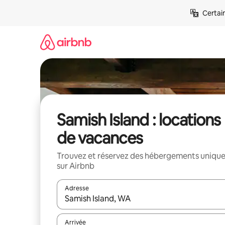
Aller
Certai
directement
au
contenu
Samish Island : locations
de vacances
Trouvez et réservez des hébergements uniqu
sur Airbnb
Adresse
Lorsque les résultats s'affichent, utilisez les flèc
Arrivée