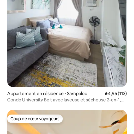
Appartement en résidence ⋅ Sampaloc
Évaluation moy
4,95 (113)
Condo University Belt avec laveuse et sécheuse 2-en-1,
sans frais de voyageur
Coup de cœur voyageurs
Coup de cœur voyageurs