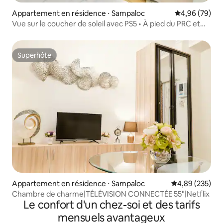
Appartement en résidence ⋅ Sampaloc
Évaluation mo
4,96 (79)
Vue sur le coucher de soleil avec PS5 • À pied du PRC et
des restaurants
Superhôte
Superhôte
Appartement en résidence ⋅ Sampaloc
Évaluation moy
4,89 (235)
Chambre de charme|TÉLÉVISION CONNECTÉE 55"|Netflix
Le confort d'un chez-soi et des tarifs
mensuels avantageux