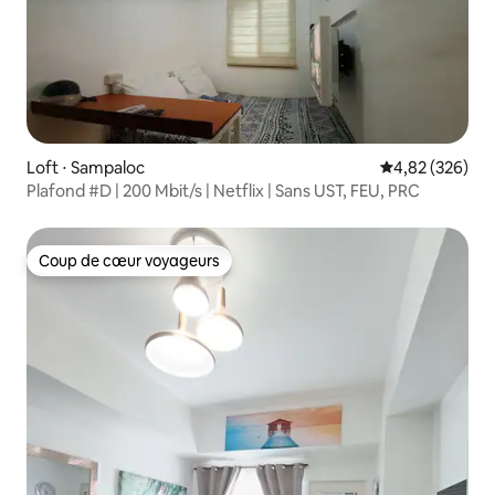
Loft ⋅ Sampaloc
Évaluation moy
4,82 (326)
Plafond #D | 200 Mbit/s | Netflix | Sans UST, FEU, PRC
Coup de cœur voyageurs
Coup de cœur voyageurs