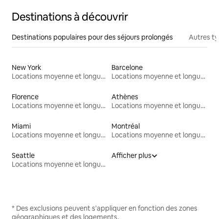
Destinations à découvrir
Destinations populaires pour des séjours prolongés
Autres t
New York
Barcelone
Locations moyenne et longue durée
Locations moyenne et longue durée
Florence
Athènes
Locations moyenne et longue durée
Locations moyenne et longue durée
Miami
Montréal
Locations moyenne et longue durée
Locations moyenne et longue durée
Seattle
Afficher plus
Locations moyenne et longue durée
* Des exclusions peuvent s'appliquer en fonction des zones
géographiques et des logements.