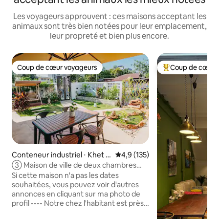
Les voyageurs approuvent : ces maisons acceptant les
animaux sont très bien notées pour leur emplacement,
leur propreté et bien plus encore.
Coup de cœur voyageurs
Coup de cœur 
Coup de cœur voyageurs
Coups de cœur vo
Conteneur industriel ⋅ Khet B
Évaluation moyenne sur la base
4,9 (135)
ang Phlat
③ Maison de ville de deux chambres
avec jardin romantique, cour privée,
Si cette maison n'a pas les dates
profitez de belles vacances, près du
souhaitées, vous pouvez voir d'autres
métro
annonces en cliquant sur ma photo de
profil ---- Notre chez l'habitant est près
du pont Rama 7, un lieu plein