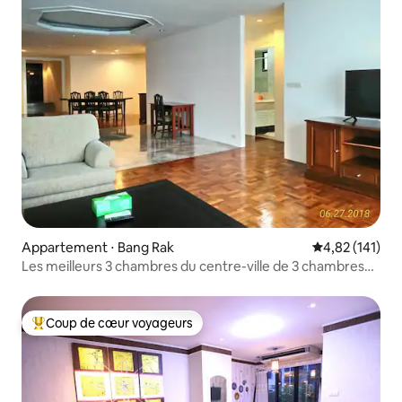
Appartement ⋅ Bang Rak
Évaluation moy
4,82 (141)
Les meilleurs 3 chambres du centre-ville de 3 chambres
près de Skytrain
Coup de cœur voyageurs
Coups de cœur voyageurs les plus appréciés