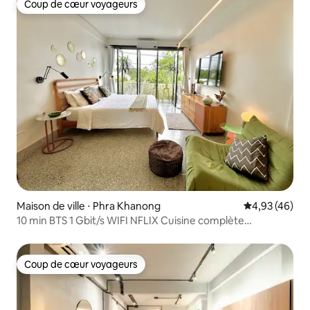
Coup de cœur voyageurs
Coup de cœur voyageurs
Maison de ville ⋅ Phra Khanong
Évaluation mo
4,93 (46)
10 min BTS 1 Gbit/s WIFI NFLIX Cuisine complète
HomeCinema
Coup de cœur voyageurs
Coup de cœur voyageurs