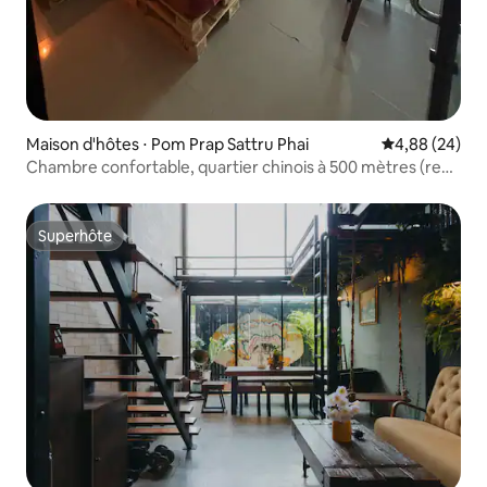
Maison d'hôtes ⋅ Pom Prap Sattru Phai
Évaluation mo
4,88 (24)
Chambre confortable, quartier chinois à 500 mètres (rez-
de-chaussée)
Superhôte
Superhôte