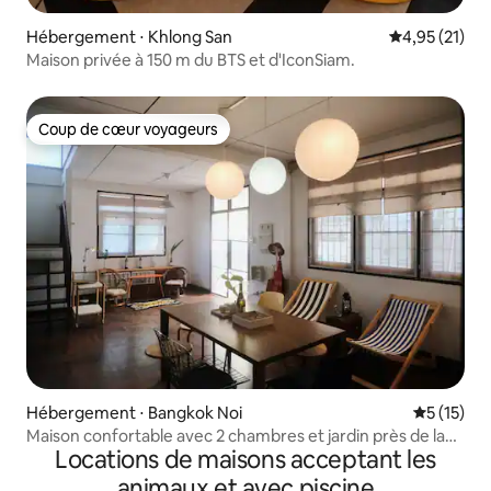
Hébergement ⋅ Khlong San
Évaluation mo
4,95 (21)
Maison privée à 150 m du BTS et d'IconSiam.
Coup de cœur voyageurs
Coup de cœur voyageurs
Hébergement ⋅ Bangkok Noi
Évaluation
5 (15)
Maison confortable avec 2 chambres et jardin près de la
Locations de maisons acceptant les
vieille ville de Bangkok
animaux et avec piscine