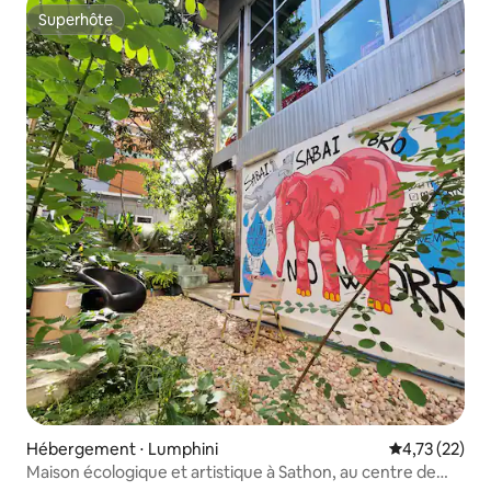
Superhôte
Superhôte
Hébergement ⋅ Lumphini
Évaluation mo
4,73 (22)
Maison écologique et artistique à Sathon, au centre de