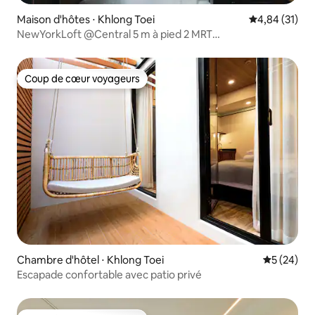
Maison d'hôtes ⋅ Khlong Toei
Évaluation mo
4,84 (31)
NewYorkLoft @Central 5 m à pied 2 MRT
KongToei/QSNCC
Coup de cœur voyageurs
Coup de cœur voyageurs
Chambre d'hôtel ⋅ Khlong Toei
Évaluation
5 (24)
Escapade confortable avec patio privé