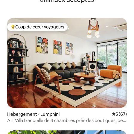
Coup de cœur voyageurs
Coups de cœur voyageurs les plus appréciés
Hébergement ⋅ Lumphini
Évaluation
5 (67)
Art Villa tranquille de 4 chambres près des boutiques, des
restaurants et du spa