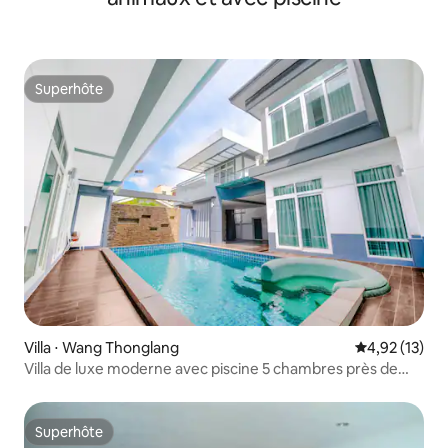
Superhôte
Superhôte
Villa ⋅ Wang Thonglang
Évaluation mo
4,92 (13)
Villa de luxe moderne avec piscine 5 chambres près de
BTS|Centre
Superhôte
Superhôte