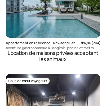
Appartement en résidence ⋅ Khwaeng Bang
Évaluation moy
4,86 (204)
Kho, Khet Chom Thong,
Aventure gastronomique à Bangkok : piscine et métro
Location de maisons privées acceptant
les animaux
Coup de cœur voyageurs
Coup de cœur voyageurs