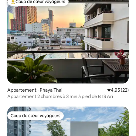
Coup de cœur voyageurs
Coups de cœur voyageurs les plus appréciés
Appartement ⋅ Phaya Thai
Évaluation mo
4,95 (22)
Appartement 2 chambres à 3 min à pied de BTS Ari
Coup de cœur voyageurs
Coup de cœur voyageurs