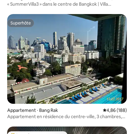
« SummerVilla3 » dans le centre de Bangkok | Villa
indépendante de 7 chambres avec piscine | Petit-
déjeuner, proche du BTS | Asok | EmQuartier
Superhôte
Superhôte
Appartement ⋅ Bang Rak
Évaluation moy
4,86 (188)
Appartement en résidence du centre-ville, 3 chambres,
près du Skytrain