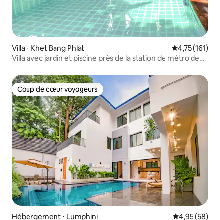
Villa ⋅ Khet Bang Phlat
Évaluation moy
4,75 (161)
Villa avec jardin et piscine près de la station de métro de
Bangkok MRT 独栋网红民宿
Coup de cœur voyageurs
Coup de cœur voyageurs
Hébergement ⋅ Lumphini
Évaluation mo
4,95 (58)