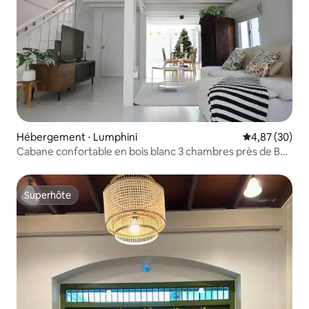
Hébergement ⋅ Lumphini
Évaluation mo
4,87 (30)
Cabane confortable en bois blanc 3 chambres près de BTS
Ekkamai
Superhôte
Superhôte