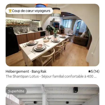
Bangkok
Coup de cœur voyageurs
Coups de cœur voyageurs les plus appréciés
Hébergement ⋅ Bang Rak
Évaluation
5 (14)
The Shantipan Lotus - Séjour familial confortable à 400 m
du BTS
Superhôte
Superhôte