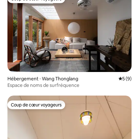
Coup de cœur voyageurs
Hébergement ⋅ Wang Thonglang
Évaluatio
5 (9)
Espace de noms de surfréquence
Coup de cœur voyageurs
Coup de cœur voyageurs