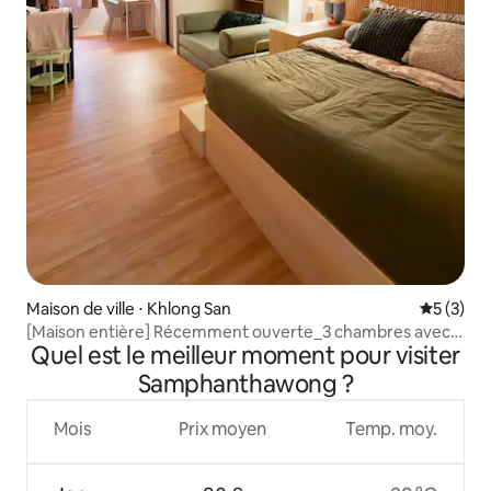
Maison de ville ⋅ Khlong San
Évaluatio
5 (3)
[Maison entière] Récemment ouverte_3 chambres avec
Quel est le meilleur moment pour visiter
espace de vie
Samphanthawong ?
Mois
Prix moyen
Temp. moy.