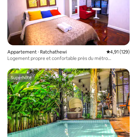
Appartement ⋅ Ratchathewi
Évaluation moy
4,91 (129)
Logement propre et confortable près du métro
Pratunam/Siam et de Central World
Superhôte
Superhôte