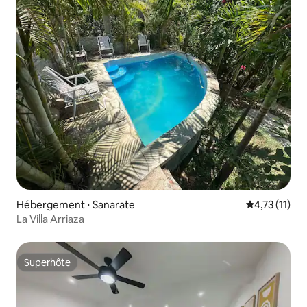
Hébergement ⋅ Sanarate
Évaluation m
4,73 (11)
La Villa Arriaza
Superhôte
Superhôte