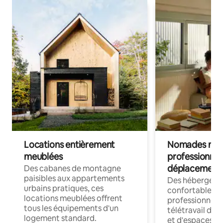
Locations entièrement
Nomades num
meublées
professionnel
déplacement
Des cabanes de montagne
paisibles aux appartements
Des hébergem
urbains pratiques, ces
confortables p
locations meublées offrent
professionnels
tous les équipements d'un
télétravail dis
logement standard.
et d'espaces de