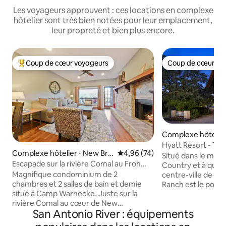
Les voyageurs approuvent : ces locations en complexe
hôtelier sont très bien notées pour leur emplacement,
leur propreté et bien plus encore.
Coup de cœur voyageurs
Coup de cœur vo
Coups de cœur voyageurs les plus appréciés
Coup de cœur vo
Complexe hôtelier
nio
Hyatt Resort - Tex
Complexe hôtelier ⋅ New Bra
Évaluation moyenne sur la base
4,96 (74)
Situé dans le magn
unfels
Escapade sur la rivière Comal au Froh
Country et à quel
Haus
Magnifique condominium de 2
centre-ville de Sa
chambres et 2 salles de bain et demie
Ranch est le point
situé à Camp Warnecke. Juste sur la
les amateurs d'hist
rivière Comal au cœur de New
les familles qui a
San Antonio River : équipements
Braunfels. Découvrez la beauté et la
d'un parcours de g
tranquillité de la rivière depuis ce
d'aménagement pa