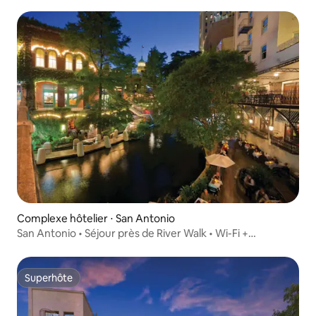
bain avec lit queen size
Complexe hôtelier ⋅ San Antonio
San Antonio • Séjour près de River Walk • Wi-Fi +
climatisation
Superhôte
Superhôte