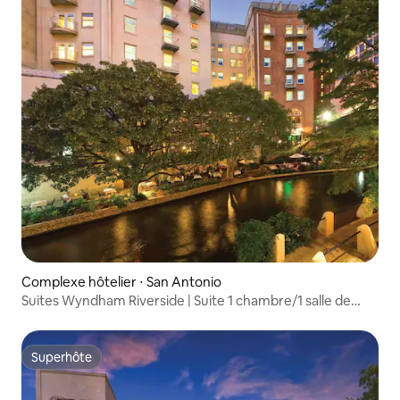
Complexe hôtelier ⋅ San Antonio
Suites Wyndham Riverside | Suite 1 chambre/1 salle de
bain avec lit queen size
Superhôte
Superhôte