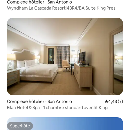
Complexe hôtelier ⋅ San Antonio
Wyndham La Cascada Resort|4BR4/BA Suite King Pres
Complexe hôtelier ⋅ San Antonio
Évaluation m
4,43 (7)
Eilan Hotel & Spa - 1 chambre standard avec lit King
Superhôte
Superhôte