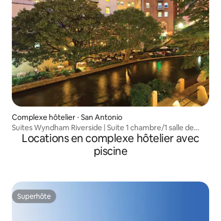
Complexe hôtelier ⋅ San Antonio
Suites Wyndham Riverside | Suite 1 chambre/1 salle de
Locations en complexe hôtelier avec
bain avec lit queen size
piscine
Superhôte
Superhôte