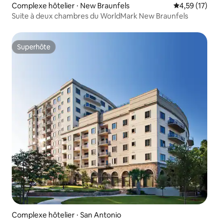
Complexe hôtelier ⋅ New Braunfels
Évaluation mo
4,59 (17)
Suite à deux chambres du WorldMark New Braunfels
Superhôte
Superhôte
Complexe hôtelier ⋅ San Antonio