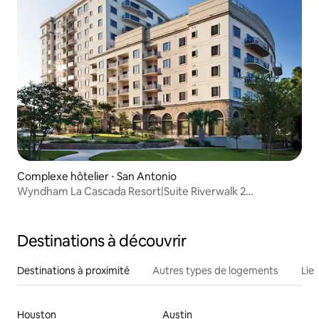
Complexe hôtelier ⋅ San Antonio
Wyndham La Cascada Resort|Suite Riverwalk 2
chambres/2 salles de bain
Destinations à découvrir
Destinations à proximité
Autres types de logements
Lie
Houston
Austin