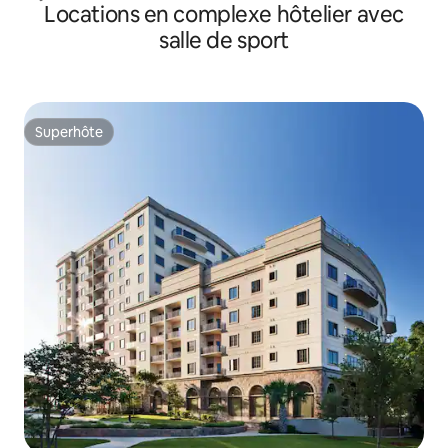
Locations en complexe hôtelier avec
chambres/2 salles de bain
salle de sport
Superhôte
Superhôte