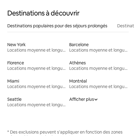
Destinations à découvrir
Destinations populaires pour des séjours prolongés
Destinati
New York
Barcelone
Locations moyenne et longue durée
Locations moyenne et longue durée
Florence
Athènes
Locations moyenne et longue durée
Locations moyenne et longue durée
Miami
Montréal
Locations moyenne et longue durée
Locations moyenne et longue durée
Seattle
Afficher plus
Locations moyenne et longue durée
* Des exclusions peuvent s'appliquer en fonction des zones