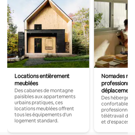
Locations entièrement
Nomades num
meublées
professionnel
déplacement
Des cabanes de montagne
paisibles aux appartements
Des hébergem
urbains pratiques, ces
confortables p
locations meublées offrent
professionnels
tous les équipements d'un
télétravail dis
logement standard.
et d'espaces de