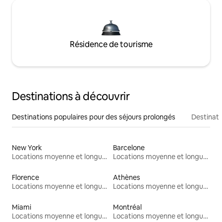
Résidence de tourisme
Destinations à découvrir
Destinations populaires pour des séjours prolongés
Destinati
New York
Barcelone
Locations moyenne et longue durée
Locations moyenne et longue durée
Florence
Athènes
Locations moyenne et longue durée
Locations moyenne et longue durée
Miami
Montréal
Locations moyenne et longue durée
Locations moyenne et longue durée