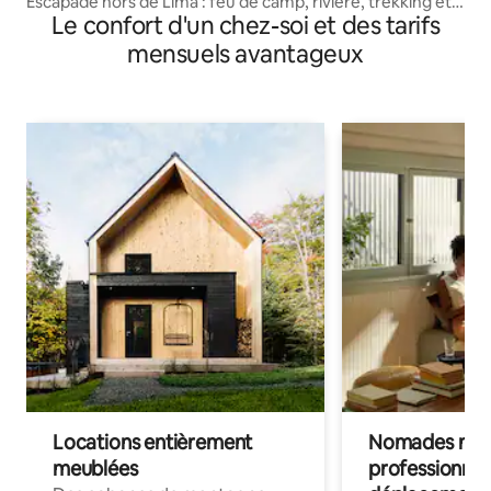
Escapade hors de Lima : feu de camp, rivière, trekking et
Le confort d'un chez-soi et des tarifs
tourisme
mensuels avantageux
Locations entièrement
Nomades num
meublées
professionnel