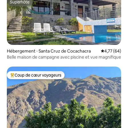
Superhôte
Superhôte
Hébergement ⋅ Santa Cruz de Cocachacra
Évaluation mo
4,77 (64)
Belle maison de campagne avec piscine et vue magnifique
Coup de cœur voyageurs
Coups de cœur voyageurs les plus appréciés