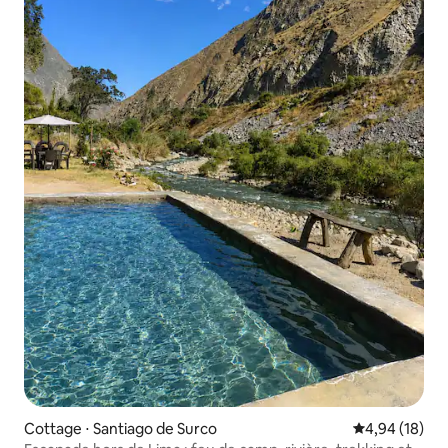
Cottage ⋅ Santiago de Surco
Évaluation mo
4,94 (18)