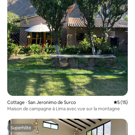
Cottage ⋅ San Jeronimo de Surco
Évaluation
5 (15)
Maison de campagne à Lima avec vue sur la montagne
Superhôte
Superhôte