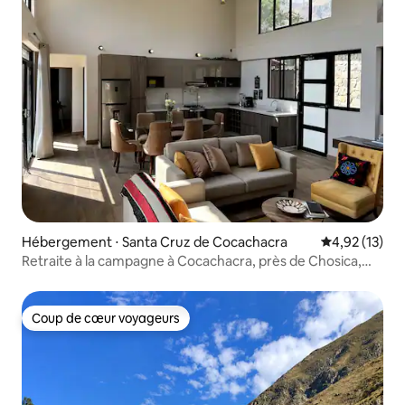
Hébergement ⋅ Santa Cruz de Cocachacra
Évaluation mo
4,92 (13)
Retraite à la campagne à Cocachacra, près de Chosica,
km 53
Coup de cœur voyageurs
Coup de cœur voyageurs