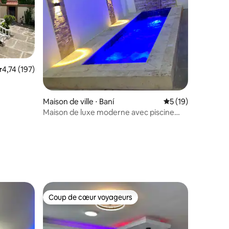
mmentaires : 5 sur 5
valuation moyenne sur la base de 197 commentaires : 4,74 sur 5
4,74 (197)
Maison de ville ⋅ Baní
Évaluation moyenne
5 (19)
Maison de luxe moderne avec piscine
privée - Centre de Baní
Coup de cœur voyageurs
Coup de cœur voyageurs