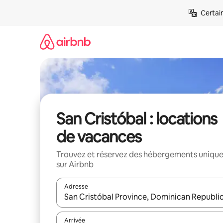
Aller
Certai
directement
au
contenu
San Cristóbal : locations
de vacances
Trouvez et réservez des hébergements uniqu
sur Airbnb
Adresse
Lorsque les résultats s'affichent, utilisez les flèc
Arrivée