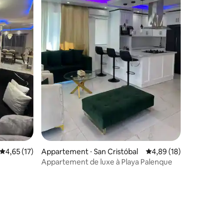
mmentaires : 5 sur 5
Évaluation moyenne sur la base de 17 commentaires : 4,65 sur 5
4,65 (17)
Appartement ⋅ San Cristóbal
Évaluation moyenne su
4,89 (18)
Appartement de luxe à Playa Palenque