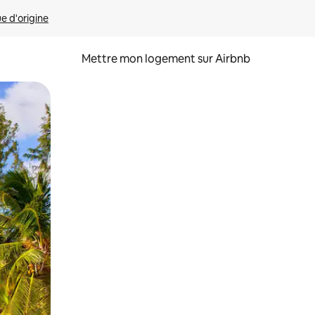
ue d'origine
Mettre mon logement sur Airbnb
sant glisser.