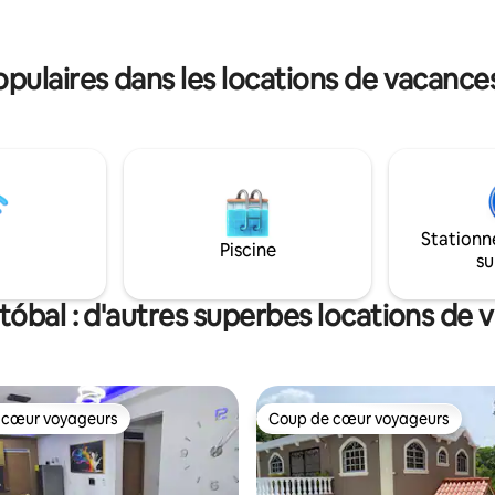
pergola et Picuzzi. À seulement
éal pour les couples ou les amis..
minutes de Saint-Domingue, de
et du centre de San Cristóbal.
ulaires dans les locations de vacances
Stationn
Piscine
su
tóbal : d'autres superbes locations de
 cœur voyageurs
Coup de cœur voyageurs
 cœur voyageurs
Coup de cœur voyageurs