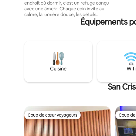
endroit où dormir, c'est un refuge conçu
Un lieu id
avec une âme✨. Chaque coin invite au
calme, la lumière douce, les détails
Équipements pop
chaleureux, le lit qui vous enveloppe. Ici,
le quotidien devient spécial, le simple
semble magique. C'est votre pause au
milieu du bruit, votre maison loin de chez
vous, cet endroit où tout coule et où le
temps devient un peu plus doux.🏡
Accès électronique sécurisé, électricité
24 h/24 à 50 mètres de l'autoroute 6 de
noviembre et à 200 mètres du
Cuisine
Wifi
supermarché Bravo et de la salle de sport
Smart Fit
San Cris
Coup de cœur voyageurs
Coup de
Coup de cœur voyageurs
Coup de