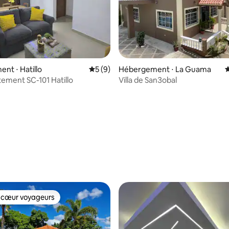
nt ⋅ Hatillo
Évaluation moyenne sur la base de 9 co
5 (9)
Hébergement ⋅ La Guama
É
tement SC-101 Hatillo
Villa de SanЗobal
r la base de 18 commentaires : 4,94 sur 5
 cœur voyageurs
 cœur voyageurs