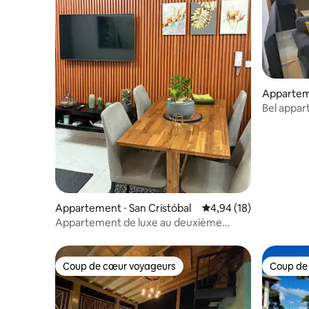
Apparteme
Bel appar
Appartement ⋅ San Cristóbal
Évaluation moyenne su
4,94 (18)
Appartement de luxe au deuxième
étage
Coup de cœur voyageurs
Coup de
Coup de cœur voyageurs
Coup de