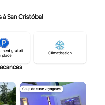
 15
point de départ très confortable vers
s plages
n'importe quelle zone de la ville et de
l'extérieur. les clients doivent fournir leur
 à San Cristóbal
document au moment de la réservation.
ement gratuit
Climatisation
r place
 vacances
Coup de cœur voyageurs
Coup de cœur voyageurs