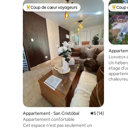
Coup de cœur voyageurs
Coup 
Coups de cœur voyageurs les plus appréciés
Coups de
Apparteme
Luxueux a
Bani Pere
Un héber
étage d'u
apparteme
chaleureu
et se con
pourrez o
soleil, d'
ville de Ba
l'expérie
lumières,
Appartement ⋅ San Cristóbal
Évaluation moyenne
5 (14)
soirée fra
Appartement confortable
d'une ter
Cet espace n'est pas seulement un
et d'une p