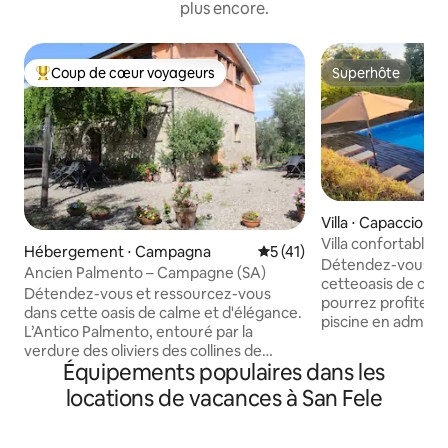
plus encore.
Coup de cœur voyageurs
Superhôte
Coups de cœur voyageurs les plus appréciés
Superhôte
Villa ⋅ Capaccio
Villa confortable a
Hébergement ⋅ Campagna
Évaluation moyenne sur la b
5 (41)
Détendez-vous et
Ancien Palmento – Campagne (SA)
cetteoasis de cal
Détendez-vous et ressourcez-vous
pourrez profiter du
dans cette oasis de calme et d'élégance.
piscine en admiran
L’Antico Palmento, entouré par la
Casa MaGi est ento
verdure des oliviers des collines de
centenaires et d'ar
Équipements populaires dans les
Campagna (SA), est idéal pour ceux qui
piscine de 10x5m
recherchent la détente au contact de la
locations de vacances à San Fele
autonome vous off
nature. Cet ancien pressoir,
détente avec ceux
élégamment rénové, offre la
intérieurs confor
climatisation, une cuisine équipée, un