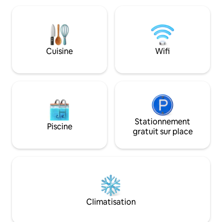
élégants pour les 
jardin, une télévision et une salle de
chambre principal
bains privative dans chaque chambre.
jacuzzi. TV 70 pou
Emplacement privilégié pour explorer la
abonnements de t
province de Salerne et la Campanie.
streaming pour tou
Parfait pour des vacances régénérantes
Cuisine
Wifi
dans un environnement accueillant et
raffiné.
Stationnement
Piscine
gratuit sur place
Climatisation