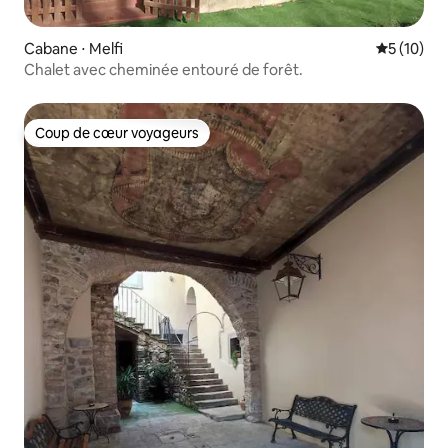
Cabane ⋅ Melfi
Évaluation
5 (10)
Chalet avec cheminée entouré de forêt.
Coup de cœur voyageurs
Coup de cœur voyageurs