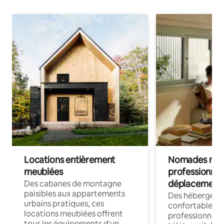
Locations entièrement
Nomades num
meublées
professionnel
déplacement
Des cabanes de montagne
paisibles aux appartements
Des hébergem
urbains pratiques, ces
confortables p
locations meublées offrent
professionnels
tous les équipements d'un