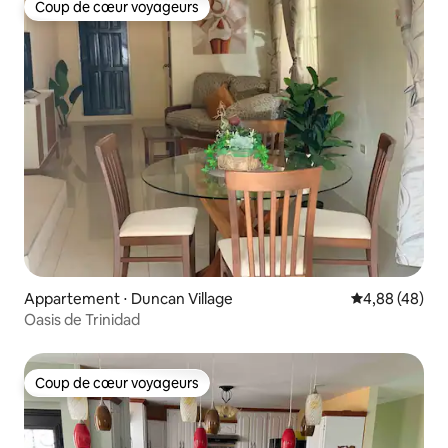
Coup de cœur voyageurs
Coup de cœur voyageurs
Appartement ⋅ Duncan Village
Évaluation mo
4,88 (48)
Oasis de Trinidad
Coup de cœur voyageurs
Coup de cœur voyageurs