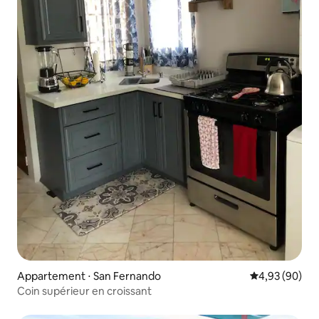
Appartement ⋅ San Fernando
Évaluation mo
4,93 (90)
Coin supérieur en croissant