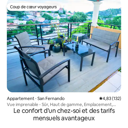
Coup de cœur voyageurs
Coup de cœur voyageurs
Appartement ⋅ San Fernando
Évaluation moy
4,83 (132)
Vue imprenable - Sûr, Haut de gamme, Emplacement,
Le confort d'un chez-soi et des tarifs
Vues
mensuels avantageux