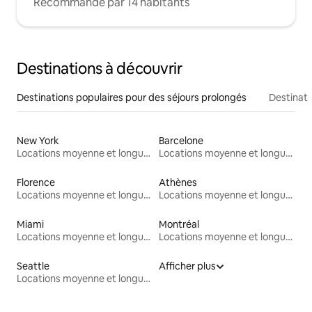
Recommandé par 14 habitants
Destinations à découvrir
Destinations populaires pour des séjours prolongés
Destinati
New York
Barcelone
Locations moyenne et longue durée
Locations moyenne et longue durée
Florence
Athènes
Locations moyenne et longue durée
Locations moyenne et longue durée
Miami
Montréal
Locations moyenne et longue durée
Locations moyenne et longue durée
Seattle
Afficher plus
Locations moyenne et longue durée