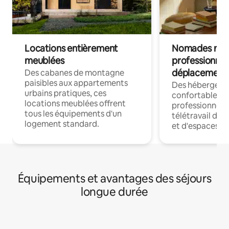
Locations entièrement
Nomades num
meublées
professionnel
déplacement
Des cabanes de montagne
paisibles aux appartements
Des hébergem
urbains pratiques, ces
confortables p
locations meublées offrent
professionnels
tous les équipements d'un
télétravail dis
logement standard.
et d'espaces de
Équipements et avantages des séjours
longue durée