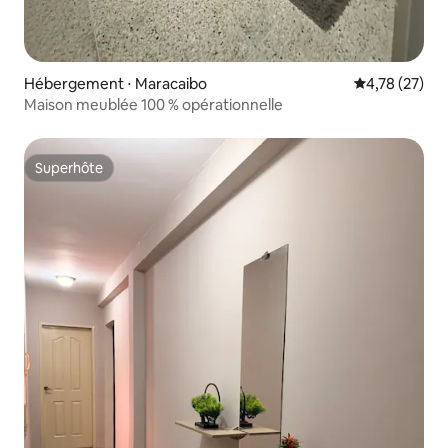
Hébergement ⋅ Maracaibo
Évaluation mo
4,78 (27)
Maison meublée 100 % opérationnelle
Superhôte
Superhôte