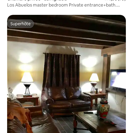
Los Abuelos master bedroom Private entrance+bath.
Chambre principale Los Abuelos entrée privée + salle de
bain.
Superhôte
Superhôte