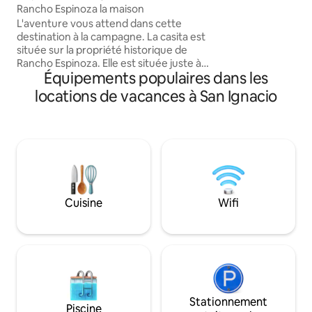
vous pourrez profi
Rancho Espinoza la maison
et du calme que seu
L'aventure vous attend dans cette
de San Ignacio peu
destination à la campagne. La casita est
située sur la propriété historique de
Rancho Espinoza. Elle est située juste à
Équipements populaires dans les
côté de la Casa Adobe originale. Elle
dispose de sa propre cour privée avec
locations de vacances à San Ignacio
des sièges extérieurs et un barbecue à
gaz. Il est idéal pour deux couples ou une
petite famille. La très grande salle de
bain/salle polyvalente permet
également un coin salon privé. La casita
dispose d'une cuisine entièrement
équipée avec un grand îlot pour
préparer les repas. Également un salon
Cuisine
Wifi
spacieux avec vue sur le désert
environnant.
Stationnement
Piscine