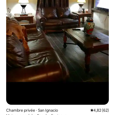
Chambre privée ⋅ San Ignacio
Évaluation mo
4,82 (62)