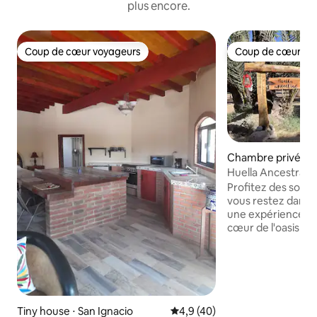
plus encore.
Coup de cœur voyageurs
Coup de cœur vo
Coup de cœur voyageurs
Coup de cœur vo
Chambre privée ⋅ 
Huella Ancestral,
magnifique et nat
Profitez des sons 
vous restez dans c
une expérience un
cœur de l'oasis de
Californie du Sud. Notre glamping est
conçu pour ceux q
connexion avec la
au confort. Idéal pour se reposer dans
un environnement
palmiers et de pays
Tiny house ⋅ San Ignacio
Évaluation moyenne sur la bas
4,9 (40)