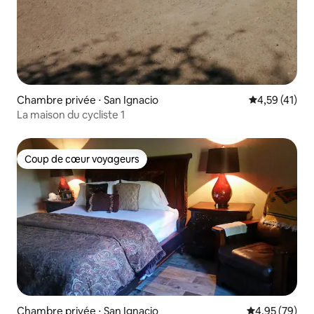
Chambre privée ⋅ San Ignacio
Évaluation mo
4,59 (41)
La maison du cycliste 1
Coup de cœur voyageurs
Coup de cœur voyageurs
Chambre privée ⋅ San Ignacio
Évaluation mo
4,95 (79)