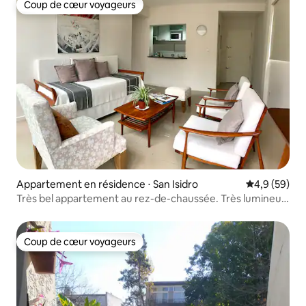
Coup de cœur voyageurs
Coup de cœur voyageurs
Appartement en résidence ⋅ San Isidro
Évaluation m
4,9 (59)
Très bel appartement au rez-de-chaussée. Très lumineux,
avec piscine.
Coup de cœur voyageurs
Coup de cœur voyageurs