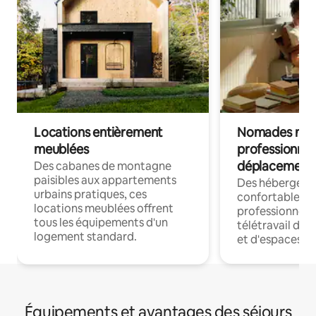
Locations entièrement
Nomades num
meublées
professionnel
déplacement
Des cabanes de montagne
paisibles aux appartements
Des hébergem
urbains pratiques, ces
confortables p
locations meublées offrent
professionnels
tous les équipements d'un
télétravail dis
logement standard.
et d'espaces de
Équipements et avantages des séjours