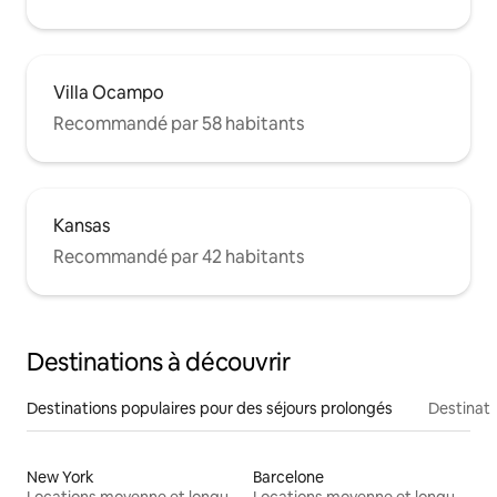
Villa Ocampo
Recommandé par 58 habitants
Kansas
Recommandé par 42 habitants
Destinations à découvrir
Destinations populaires pour des séjours prolongés
Destinati
New York
Barcelone
Locations moyenne et longue durée
Locations moyenne et longue durée