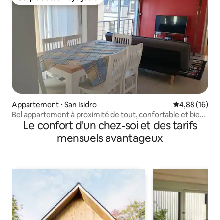
Coup de cœur voyageurs
Appartement ⋅ San Isidro
Évaluation mo
4,88 (16)
Bel appartement à proximité de tout, confortable et bien
Le confort d'un chez-soi et des tarifs
équipé
mensuels avantageux