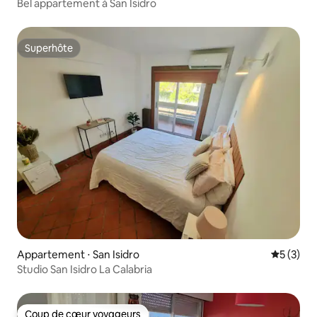
Bel appartement à San Isidro
Superhôte
Superhôte
Appartement ⋅ San Isidro
Évaluatio
5 (3)
Studio San Isidro La Calabria
Coup de cœur voyageurs