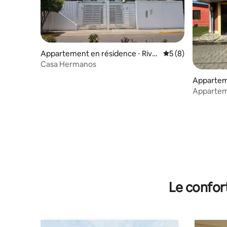
Appartement en résidence ⋅ Riva
Évaluation moyenn
5 (8)
s
Casa Hermanos
Apparteme
Appartem
Le confor