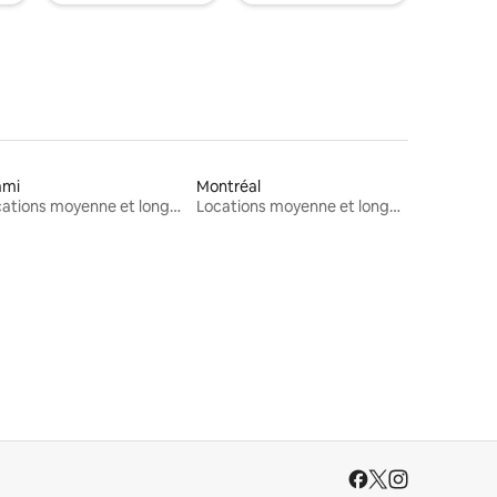
ami
Montréal
Locations moyenne et longue durée
Locations moyenne et longue durée