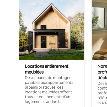
Locations entièrement
Noma
meublées
prof
dépl
Des cabanes de montagne
paisibles aux appartements
Des 
urbains pratiques, ces
confo
locations meublées offrent
profe
tous les équipements d'un
télét
logement standard.
et d'