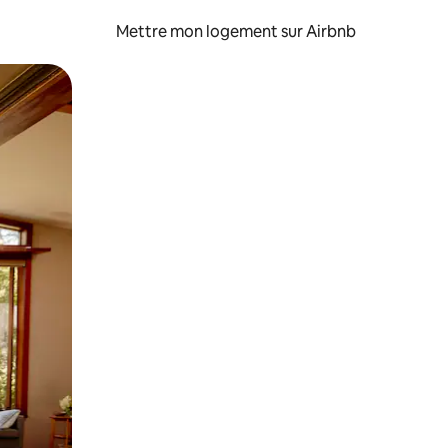
Mettre mon logement sur Airbnb
sant glisser.