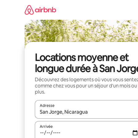
Aller
directement
au
contenu
Locations moyenne et
longue durée à San Jorg
Découvrez des logements où vous vous sente
comme chez vous pour un séjour d'un mois ou
plus.
Adresse
Lorsque les résultats s'affichent, utilisez les flèc
Arrivée