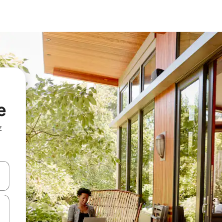
e
z
hes vers le haut et vers le bas pour les parcourir ou en appuyant et en fai