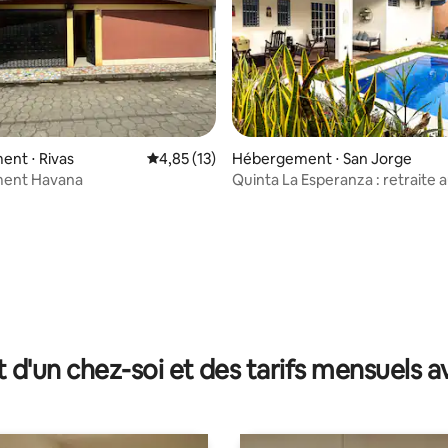
e sur la base de 8 commentaires : 5 sur 5
nt ⋅ Rivas
Évaluation moyenne sur la base de 13 comme
4,85 (13)
Hébergement ⋅ San Jorge
ent Havana
Quinta La Esperanza : retraite 
lac et piscine
t d'un chez-soi et des tarifs mensuels 