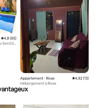
ntaires : 4,85 sur 5
Évaluation moyenne sur la base de 65 commentaires : 4,8 sur 5
4,8 (65)
au bord du
Appartement ⋅ Rivas
Évaluation moyenne su
4,92 (13)
Hébergement à Rivas
avantageux