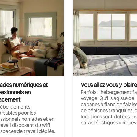
des numériques et
Vous allez vous y plaire
essionnels en
Parfois, l'hébergement fai
voyage. Qu'il s'agisse de
acement
cabanes à flanc de falais
hébergements
de péniches tranquilles, 
rtables pour les
locations sont dotées de
ssionnels nomades et en
caractéristiques uniques
ravail disposant du wifi
espaces de travail dédiés.