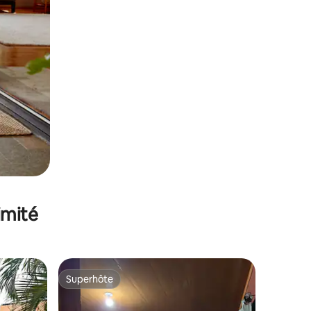
imité
Superhôte
Superhôte