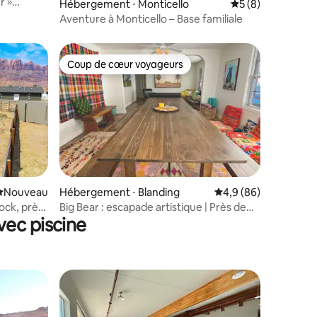
r »
Hébergement ⋅ Monticello
Évaluation moyenn
5 (8)
Aventure à Monticello – Base familiale
Coup de cœur voyageurs
Coup de cœur voyageurs
taires : 4,88 sur 5
Nouvel hébergement
Nouveau
Hébergement ⋅ Blanding
Évaluation moyenne s
4,9 (86)
ock, près
Big Bear : escapade artistique | Près de
vec piscine
Bears Ears