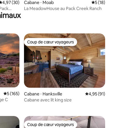
Évaluation moyenne sur la base de 30 commentaires : 4,97 sur 5
4,97 (30)
Cabane ⋅ Moab
Évaluation moyenne
5 (18)
 Pack
La MeadowHouse au Pack Creek Ranch
animaux
Coup de cœur voyageurs
lus appréciés
Coup de cœur voyageurs
ntaires : 4,78 sur 5
Évaluation moyenne sur la base de 165 commentaires : 5 sur 5
5 (165)
Cabane ⋅ Hanksville
Évaluation moyenne su
4,95 (91)
ge C
Cabane avec lit king size
Coup de cœur voyageurs
Coup de cœur voyageurs