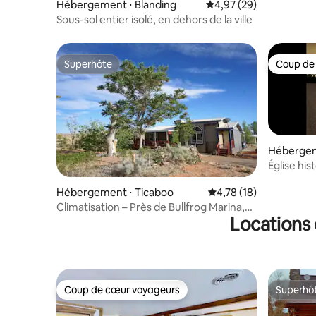
Hébergement ⋅ Blanding
Évaluation moyenne sur
4,97 (29)
Sous-sol entier isolé, en dehors de la ville
Superhôte
Coup de
Superhôte
Coup de
Hébergeme
Église his
Hébergement ⋅ Ticaboo
Évaluation moyenne su
4,78 (18)
Climatisation – Près de Bullfrog Marina,
Locations 
du lac Powell et de sentiers VTT
Coup de cœur voyageurs
Superhô
Coup de cœur voyageurs
Superhô