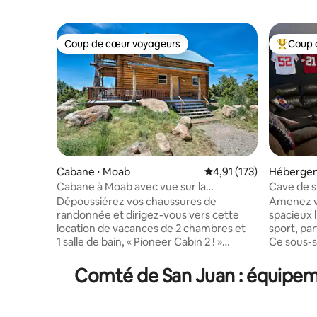
Coup de cœur voyageurs
Coup 
Coup de cœur voyageurs
Coups de
Cabane ⋅ Moab
Évaluation moyenne sur
4,91 (173)
Hébergem
Cabane à Moab avec vue sur la
Cave de sp
montagne et barbecue !
jacuzzi, ta
Dépoussiérez vos chaussures de
Amenez vo
randonnée et dirigez-vous vers cette
spacieux 
location de vacances de 2 chambres et
sport, par
1 salle de bain, « Pioneer Cabin 2 ! »
Ce sous-s
L'authentique cabane en rondins offre
l'extérie
des divertissements extérieurs sans fin,
se détendre et 
Comté de San Juan : équipeme
notamment des terrasses supérieures et
jacuzzi pr
inférieures, des tables de pique-nique,
la salle 
un barbecue à gaz et un foyer. De plus, la
écran de 