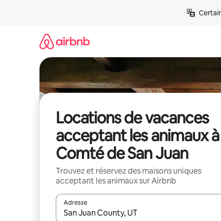
Aller
Certai
directement
au
contenu
Locations de vacances
acceptant les animaux à
Comté de San Juan
Trouvez et réservez des maisons uniques
acceptant les animaux sur Airbnb
Adresse
Lorsque les résultats s'affichent, utilisez les flèc