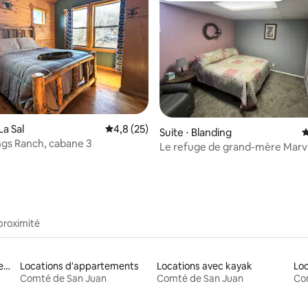
 la base de 415 commentaires : 4,69 sur 5
La Sal
Évaluation moyenne sur la base de 25 comm
4,8 (25)
Suite ⋅ Blanding
É
ngs Ranch, cabane 3
Le refuge de grand-mère Marv
proximité
Locations de vacances avec piscine
Locations d'appartements
Locations avec kayak
Comté de San Juan
Comté de San Juan
Co