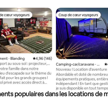
de cœur voyageurs
Coup de cœur voyageurs
 cœur voyageurs les plus appréciés
Coup de cœur voyageurs
 la base de 173 commentaires : 4,91 sur 5
ent ⋅ Blanding
Évaluation moyenne sur la base de 146 commen
4,96 (146)
ort au sous-sol : projecteur,
Camping-car/caravane ⋅ Mo
Év
ble de billard
tre famille dans notre
ab
Nouveau ! Location d'aventure
lieu d'escapade sur le thème du
camping-car ! Unique et aborda
Abordable et doté de nombre
fait pour les grands groupes !
équipements pratiques, entiè
ol privé avec accès direct à
indépendant ! En tant que gestionnaire,
ur offre beaucoup d'espace pour
je suis disponible en tout temps
recevoir. Profitez d'un
nts populaires dans les locations de 
téléphone. Ce camping-car est
ivé, d'une partie de billard ou de
7 miles de Moab ! 3 adultes max
de cinéma dotée d'un immense
désormais avec tous les racco
110 pouces et de nombreux
à l’électricité et à l’eau ! Équipé de