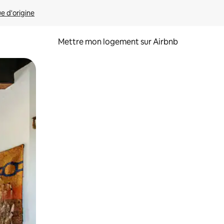
ue d'origine
Mettre mon logement sur Airbnb
sant glisser.