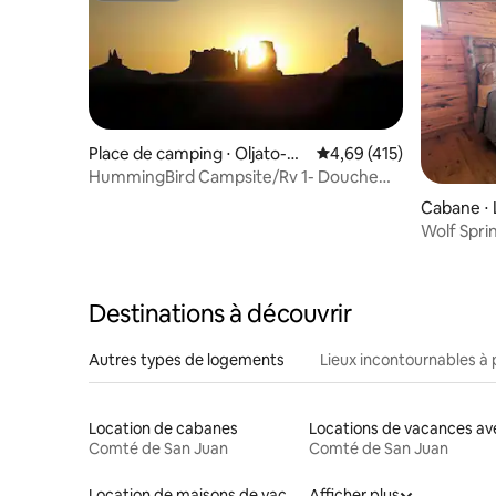
Place de camping ⋅ Oljato-M
Évaluation moyenne sur
4,69 (415)
onument Valley
HummingBird Campsite/Rv 1- Douche
extérieure
Cabane ⋅ 
Wolf Spri
Destinations à découvrir
Autres types de logements
Lieux incontournables à 
Location de cabanes
Comté de San Juan
Comté de San Juan
Location de maisons de vacances
Afficher plus