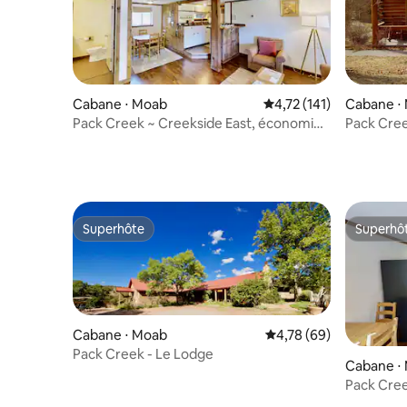
Cabane ⋅ Moab
Évaluation moyenne sur
4,72 (141)
Cabane ⋅
Pack Creek ~ Creekside East, économie
Pack Cree
+ confort
Pack Cre
Superhôte
Superhô
Superhôte
Superhô
Cabane ⋅ Moab
Évaluation moyenne sur
4,78 (69)
Pack Creek - Le Lodge
Cabane ⋅
Pack Cree
+ Confort