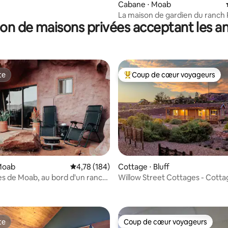
Cabane ⋅ Moab
La maison de gardien du ranch
on de maisons privées acceptant les 
Creek
te
Coup de cœur voyageurs
te
Coups de cœur voyageurs les p
Moab
Évaluation moyenne sur la base de 184 comme
4,78 (184)
Cottage ⋅ Bluff
es de Moab, au bord d'un ranch
Willow Street Cottages - Cotta
la base de 249 commentaires : 4,79 sur 5
te
Coup de cœur voyageurs
te
Coup de cœur voyageurs