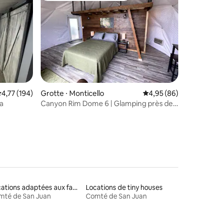
entaires : 4,8 sur 5
valuation moyenne sur la base de 194 commentaires : 4,77 sur 5
4,77 (194)
Grotte ⋅ Monticello
Évaluation moyenne su
4,95 (86)
a
Canyon Rim Dome 6 | Glamping près de
Canyonlands
Locations adaptées aux familles
Locations de tiny houses
mté de San Juan
Comté de San Juan