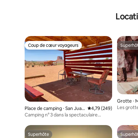
Locati
Coup de cœur voyageurs
Superhô
Coup de cœur voyageurs
Superhô
Grotte ⋅ 
Les grott
Place de camping ⋅ San Juan
Évaluation moyenne sur 
4,79 (249)
privé
County
Camping n° 3 dans la spectaculaire
Monument Valley
Superhôte
Superhô
Superhôte
Superhô