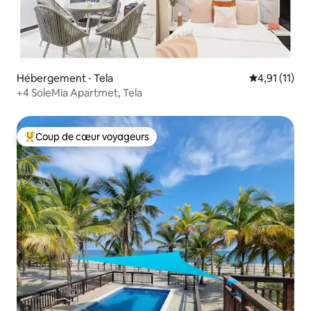
Hébergement ⋅ Tela
Évaluation m
4,91 (11)
+4 SoleMia Apartmet, Tela
Coup de cœur voyageurs
Coups de cœur voyageurs les plus appréciés