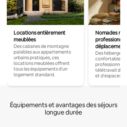
Locations entièrement
Nomades num
meublées
professionnel
déplacement
Des cabanes de montagne
paisibles aux appartements
Des hébergem
urbains pratiques, ces
confortables p
locations meublées offrent
professionnels
tous les équipements d'un
télétravail dis
logement standard.
et d'espaces de
Équipements et avantages des séjours
longue durée