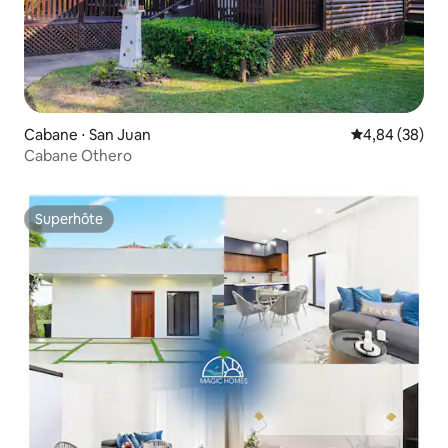
Cabane ⋅ San Juan
Évaluation mo
4,84 (38)
Cabane Othero
Superhôte
Superhôte