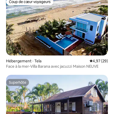
Coup de cœur voyageurs
Coup de cœur voyageurs
Hébergement ⋅ Tela
Évaluation mo
4,97 (29)
Face à la mer-Villa Barana avec jacuzzi Maison NEUVE
Superhôte
Superhôte