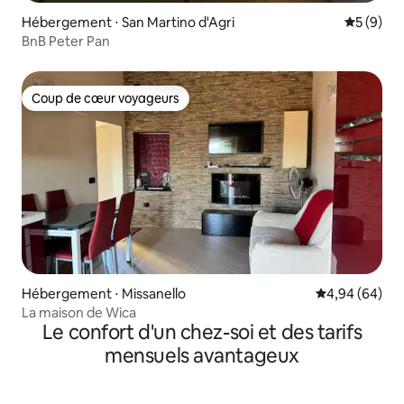
Hébergement ⋅ San Martino d'Agri
Évaluatio
5 (9)
BnB Peter Pan
Coup de cœur voyageurs
Coup de cœur voyageurs
Hébergement ⋅ Missanello
Évaluation mo
4,94 (64)
La maison de Wica
Le confort d'un chez-soi et des tarifs
mensuels avantageux