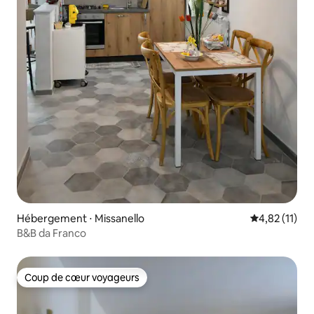
Hébergement ⋅ Missanello
Évaluation mo
4,82 (11)
B&B da Franco
Coup de cœur voyageurs
Coup de cœur voyageurs