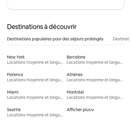
Destinations à découvrir
Destinations populaires pour des séjours prolongés
Destinati
New York
Barcelone
Locations moyenne et longue durée
Locations moyenne et longue durée
Florence
Athènes
Locations moyenne et longue durée
Locations moyenne et longue durée
Miami
Montréal
Locations moyenne et longue durée
Locations moyenne et longue durée
Seattle
Afficher plus
Locations moyenne et longue durée