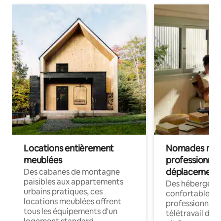
Locations entièrement
Nomades num
meublées
professionnel
déplacement
Des cabanes de montagne
paisibles aux appartements
Des hébergem
urbains pratiques, ces
confortables p
locations meublées offrent
professionnels
tous les équipements d'un
télétravail dis