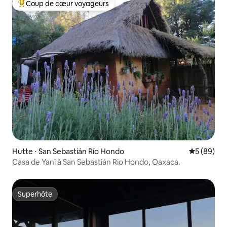
Coup de cœur voyageurs
Coups de cœur voyageurs les plus appréciés
Hutte ⋅ San Sebastián Río Hondo
Évaluation
5 (89)
Casa de Yani à San Sebastián Rio Hondo, Oaxaca.
Superhôte
Superhôte