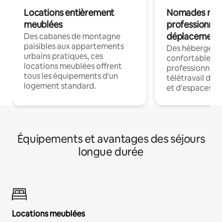
Locations entièrement
Nomades num
meublées
professionnel
déplacement
Des cabanes de montagne
paisibles aux appartements
Des hébergem
urbains pratiques, ces
confortables p
locations meublées offrent
professionnels
tous les équipements d'un
télétravail dis
logement standard.
et d'espaces de
Équipements et avantages des séjours
longue durée
Locations meublées