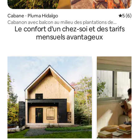
Cabane ⋅ Pluma Hidalgo
Évaluatio
5 (6)
Cabanon avec balcon au milieu des plantations de
Le confort d'un chez-soi et des tarifs
café + Starlink Wi-Fi
mensuels avantageux