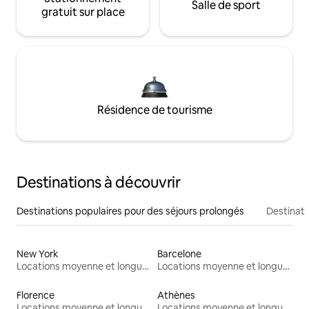
Salle de sport
gratuit sur place
Résidence de tourisme
Destinations à découvrir
Destinations populaires pour des séjours prolongés
Destinati
New York
Barcelone
Locations moyenne et longue durée
Locations moyenne et longue durée
Florence
Athènes
Locations moyenne et longue durée
Locations moyenne et longue durée