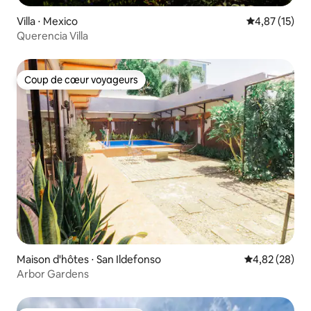
Villa ⋅ Mexico
Évaluation mo
4,87 (15)
Querencia Villa
Coup de cœur voyageurs
Coup de cœur voyageurs
Maison d'hôtes ⋅ San Ildefonso
Évaluation mo
4,82 (28)
Arbor Gardens