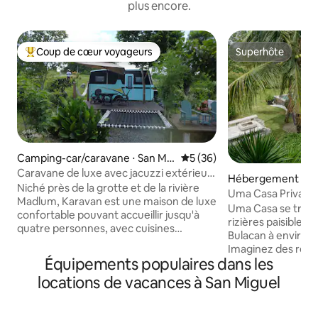
plus encore.
Coup de cœur voyageurs
Superhôte
Coups de cœur voyageurs les plus appréciés
Superhôte
Camping-car/caravane ⋅ San Mig
Évaluation moyenne sur la b
5 (36)
uel
Caravane de luxe avec jacuzzi extérieur
Hébergement ⋅ Sa
à Madlum
Niché près de la grotte et de la rivière
Uma Casa Private
Madlum, Karavan est une maison de luxe
Animaux accepté
Uma Casa se trouv
confortable pouvant accueillir jusqu'à
rizières paisibles 
quatre personnes, avec cuisines
Bulacan à environ
intérieure et extérieure, douche
Imaginez des reco
chaude, énergie solaire, terrasse avec
Équipements populaires dans les
chambres spacieu
jacuzzi privé et confort pour les animaux
de campagne tranq
locations de vacances à San Miguel
de compagnie. Entourés d'activités
rêvez. C'est l'endr
agricoles et de vues sur la montagne, les
détendre, profite
voyageurs profitent d'expériences
et respirer l'air fra