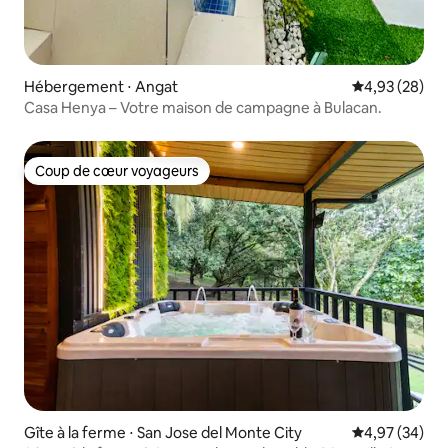
Hébergement ⋅ Angat
Évaluation mo
4,93 (28)
Casa Henya – Votre maison de campagne à Bulacan.
Coup de cœur voyageurs
Coup de cœur voyageurs
Gîte à la ferme ⋅ San Jose del Monte City
Évaluation mo
4,97 (34)