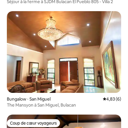
Séjour à la ferme à SJDM Bulacan El Pueblo 805 - Villa 2
Bungalow ⋅ San Miguel
Évaluation m
4,83 (6)
The Mansyon à San Miguel, Bulacan
Coup de cœur voyageurs
Coup de cœur voyageurs