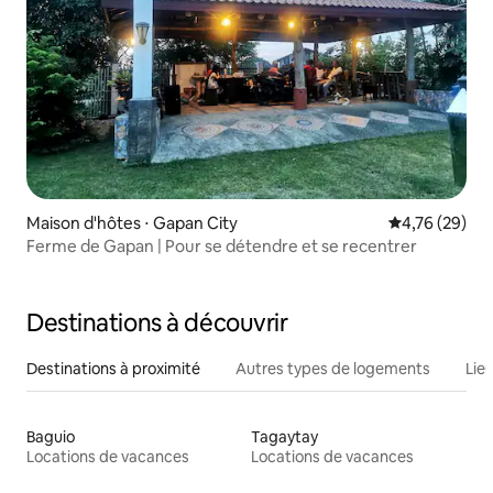
Maison d'hôtes ⋅ Gapan City
Évaluation mo
4,76 (29)
Ferme de Gapan | Pour se détendre et se recentrer
Destinations à découvrir
Destinations à proximité
Autres types de logements
Lie
Baguio
Tagaytay
Locations de vacances
Locations de vacances