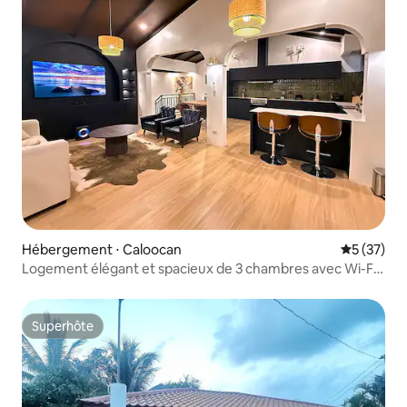
Hébergement ⋅ Caloocan
Évaluation
5 (37)
Logement élégant et spacieux de 3 chambres avec Wi-Fi
rapide
Superhôte
Superhôte