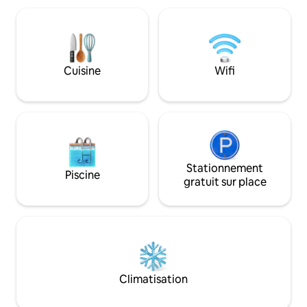
rurales pratiques, d'observation des
ville. Qu'il s'agisse d'un café au lever du
étoiles et d'aventures en plein air.
soleil ou de prom
Karavan préconise également la
soleil dans les ch
plantation et la protection des arbres
synonyme de mome
indigènes des Philippines sur la ferme
transforment en so
afin de restaurer l'habitat et de célébrer
Cuisine
Wifi
Réservez votre sé
la biodiversité locale.
côté calme de Bul
Stationnement
Piscine
gratuit sur place
Climatisation