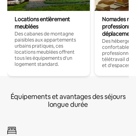
Locations entièrement
Nomades num
meublées
professionnel
déplacement
Des cabanes de montagne
paisibles aux appartements
Des hébergem
urbains pratiques, ces
confortables p
locations meublées offrent
professionnels
tous les équipements d'un
télétravail dis
logement standard.
et d'espaces de
Équipements et avantages des séjours
longue durée