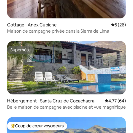
Cottage ⋅ Anex Cupiche
Évaluation
5 (26)
Maison de campagne privée dans la Sierra de Lima
Superhôte
Superhôte
Hébergement ⋅ Santa Cruz de Cocachacra
Évaluation mo
4,77 (64)
Belle maison de campagne avec piscine et vue magnifique
Coup de cœur voyageurs
Coups de cœur voyageurs les plus appréciés