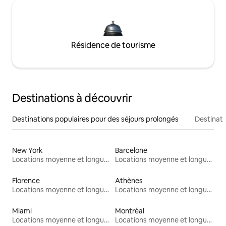
Résidence de tourisme
Destinations à découvrir
Destinations populaires pour des séjours prolongés
Destinati
New York
Barcelone
Locations moyenne et longue durée
Locations moyenne et longue durée
Florence
Athènes
Locations moyenne et longue durée
Locations moyenne et longue durée
Miami
Montréal
Locations moyenne et longue durée
Locations moyenne et longue durée