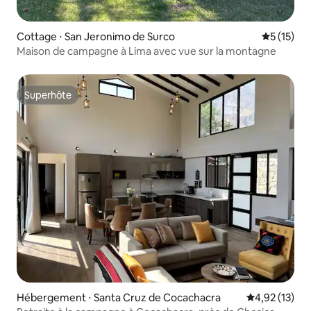
Cottage ⋅ San Jeronimo de Surco
Évaluation
5 (15)
Maison de campagne à Lima avec vue sur la montagne
Superhôte
Superhôte
Hébergement ⋅ Santa Cruz de Cocachacra
Évaluation mo
4,92 (13)