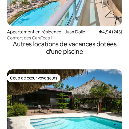
Appartement en résidence ⋅ Juan Dolio
Évaluation moy
4,94 (243)
Confort des Caraïbes I
Autres locations de vacances dotées
d'une piscine
Coup de cœur voyageurs
Coup de cœur voyageurs