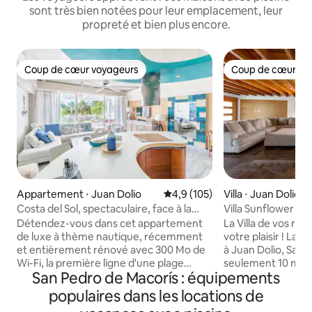
sont très bien notées pour leur emplacement, leur
propreté et bien plus encore.
Coup de cœur voyageurs
Coup de cœur vo
Coup de cœur voyageurs
Coup de cœur vo
Appartement ⋅ Juan Dolio
Évaluation moyenne sur la base
4,9 (105)
Villa ⋅ Juan Dolio
Costa del Sol, spectaculaire, face à la
Villa Sunflower + 
mer et à la plage
privée + jacuzzi c
Détendez-vous dans cet appartement
La Villa de vos rê
de luxe à thème nautique, récemment
votre plaisir ! La Villa Sunflower est située
et entièrement rénové avec 300 Mo de
à Juan Dolio, San 
Wi-Fi, la première ligne d'une plage
seulement 10 minut
San Pedro de Macorís : équipements
privée et une vue imprenable sur la mer.
minutes de l'aérop
Profitez du coucher du soleil sur la
comprend un gran
populaires dans les locations de
terrasse, surplombant la plage privée
aire de jeux, un te