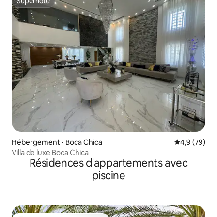
Superhôte
Superhôte
Hébergement ⋅ Boca Chica
Évaluation m
4,9 (79)
Villa de luxe Boca Chica
Résidences d'appartements avec
piscine