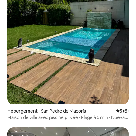
Hébergement ⋅ San Pedro de Macorís
Évaluatio
5 (6)
Maison de ville avec piscine privée · Plage à 5 min · Nueva
Romana