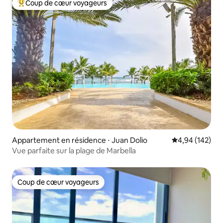
Coup de cœur voyageurs
Coups de cœur voyageurs les plus appréciés
Appartement en résidence ⋅ Juan Dolio
Évaluation moy
4,94 (142)
Vue parfaite sur la plage de Marbella
Coup de cœur voyageurs
Coup de cœur voyageurs