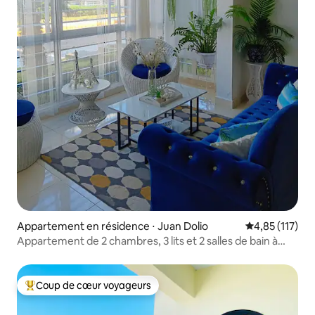
Appartement en résidence ⋅ Juan Dolio
Évaluation moy
4,85 (117)
Appartement de 2 chambres, 3 lits et 2 salles de bain à
Juan Dolio
Coup de cœur voyageurs
Coups de cœur voyageurs les plus appréciés