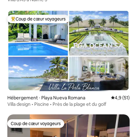
Coup de cœur voyageurs
Coups de cœur voyageurs les plus appréciés
Hébergement ⋅ Playa Nueva Romana
Évaluation m
4,9 (51)
Villa design • Piscine • Près de la plage et du golf
Coup de cœur voyageurs
Coup de cœur voyageurs