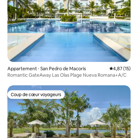
Appartement ⋅ San Pedro de Macorís
Évaluation mo
4,87 (15)
Romantic GateAway Las Olas Plage Nueva Romana+A/C
Coup de cœur voyageurs
Coup de cœur voyageurs