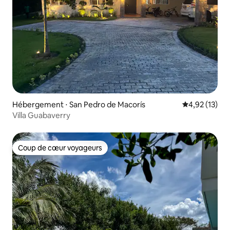
Hébergement ⋅ San Pedro de Macorís
Évaluation mo
4,92 (13)
Villa Guabaverry
Coup de cœur voyageurs
Coup de cœur voyageurs