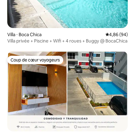
Villa ⋅ Boca Chica
Évaluation mo
4,86 (94)
Villa privée + Piscine + Wifi + 4 roues + Buggy @ BocaChica
Coup de cœur voyageurs
Coup de cœur voyageurs