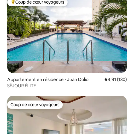
Coup de cœur voyageurs
Coups de cœur voyageurs les plus appréciés
Appartement en résidence ⋅ Juan Dolio
Évaluation moy
4,91 (130)
SÉJOUR ÉLITE
Coup de cœur voyageurs
Coup de cœur voyageurs