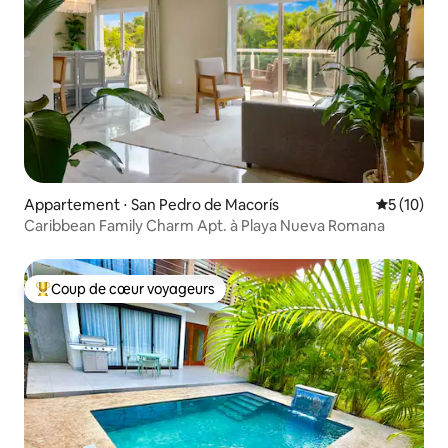
Appartement ⋅ San Pedro de Macorís
Évaluation
5 (10)
Caribbean Family Charm Apt. à Playa Nueva Romana
Coup de cœur voyageurs
Coups de cœur voyageurs les plus appréciés