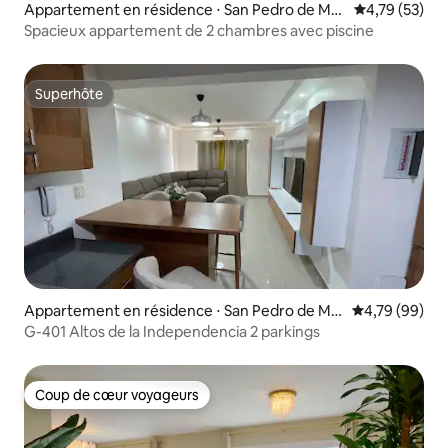
Appartement en résidence ⋅ San Pedro de Ma
Évaluation mo
4,79 (53)
corís
Spacieux appartement de 2 chambres avec piscine
Superhôte
Superhôte
Appartement en résidence ⋅ San Pedro de Ma
Évaluation mo
4,79 (99)
corís
G-401 Altos de la Independencia 2 parkings
Coup de cœur voyageurs
Coup de cœur voyageurs