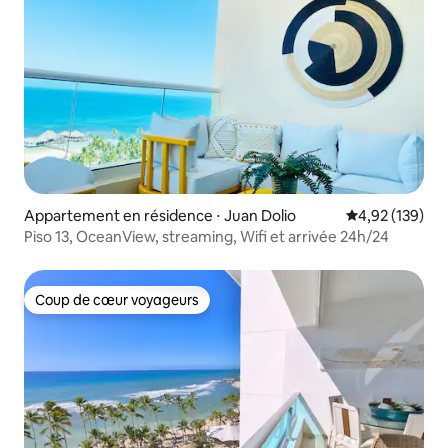
Appartement en résidence ⋅ Juan Dolio
Évaluation moy
4,92 (139)
Piso 13, OceanView, streaming, Wifi et arrivée 24h/24
Coup de cœur voyageurs
Coup de cœur voyageurs