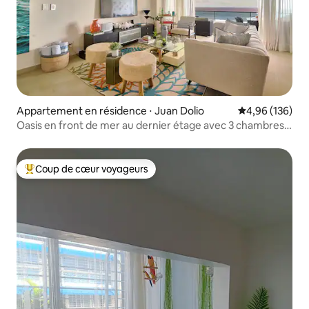
Appartement en résidence ⋅ Juan Dolio
Évaluation moy
4,96 (136)
Oasis en front de mer au dernier étage avec 3 chambres
et vue magnifique
Coup de cœur voyageurs
Coups de cœur voyageurs les plus appréciés