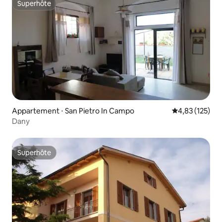
Superhôte
Superhôte
Appartement ⋅ San Pietro In Campo
Évaluation moy
4,83 (125)
Dany
Superhôte
Superhôte