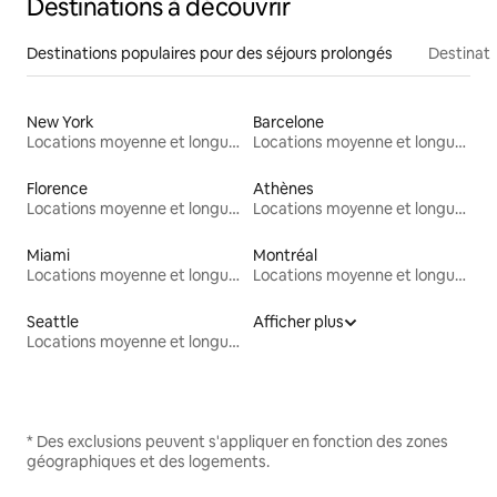
Destinations à découvrir
Destinations populaires pour des séjours prolongés
Destinati
New York
Barcelone
Locations moyenne et longue durée
Locations moyenne et longue durée
Florence
Athènes
Locations moyenne et longue durée
Locations moyenne et longue durée
Miami
Montréal
Locations moyenne et longue durée
Locations moyenne et longue durée
Seattle
Afficher plus
Locations moyenne et longue durée
* Des exclusions peuvent s'appliquer en fonction des zones
géographiques et des logements.