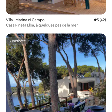
Villa ⋅ Marina di Campo
Évaluation
5 (42)
Casa Pineta Elba, à quelques pas de la mer
Superhôte
Superhôte