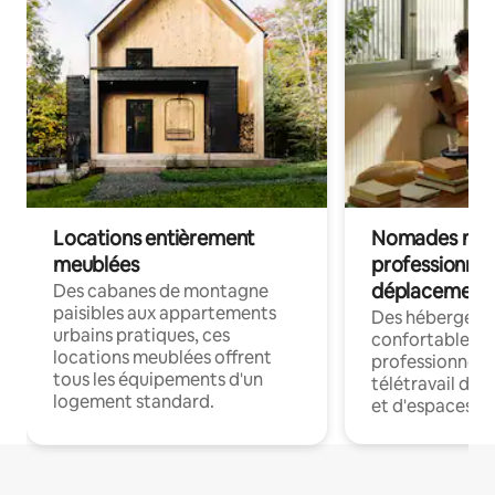
Locations entièrement
Nomades num
meublées
professionnel
déplacement
Des cabanes de montagne
paisibles aux appartements
Des hébergem
urbains pratiques, ces
confortables p
locations meublées offrent
professionnels
tous les équipements d'un
télétravail dis
logement standard.
et d'espaces de