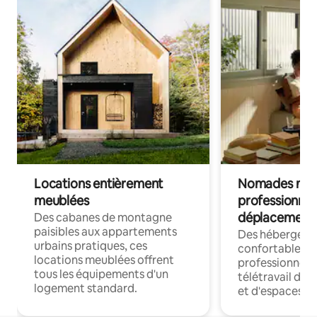
Locations entièrement
Nomades num
meublées
professionnel
déplacement
Des cabanes de montagne
paisibles aux appartements
Des hébergem
urbains pratiques, ces
confortables p
locations meublées offrent
professionnels
tous les équipements d'un
télétravail dis
logement standard.
et d'espaces de