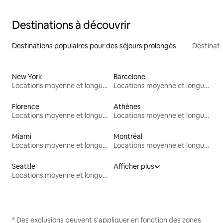
Destinations à découvrir
Destinations populaires pour des séjours prolongés
Destinati
New York
Barcelone
Locations moyenne et longue durée
Locations moyenne et longue durée
Florence
Athènes
Locations moyenne et longue durée
Locations moyenne et longue durée
Miami
Montréal
Locations moyenne et longue durée
Locations moyenne et longue durée
Seattle
Afficher plus
Locations moyenne et longue durée
* Des exclusions peuvent s'appliquer en fonction des zones