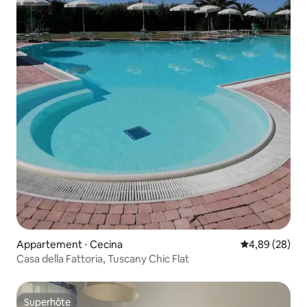
Appartement ⋅ Cecina
Évaluation mo
4,89 (28)
Casa della Fattoria, Tuscany Chic Flat
Superhôte