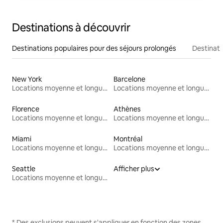
Destinations à découvrir
Destinations populaires pour des séjours prolongés
Destinati
New York
Barcelone
Locations moyenne et longue durée
Locations moyenne et longue durée
Florence
Athènes
Locations moyenne et longue durée
Locations moyenne et longue durée
Miami
Montréal
Locations moyenne et longue durée
Locations moyenne et longue durée
Seattle
Afficher plus
Locations moyenne et longue durée
* Des exclusions peuvent s'appliquer en fonction des zones