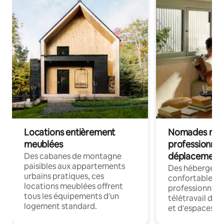
Locations entièrement
Nomades num
meublées
professionnel
déplacement
Des cabanes de montagne
paisibles aux appartements
Des hébergem
urbains pratiques, ces
confortables p
locations meublées offrent
professionnels
tous les équipements d'un
télétravail dis
logement standard.
et d'espaces de