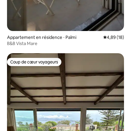
Appartement en résidence ⋅ Palmi
Évaluation mo
4,89 (18)
B&B Vista Mare
Coup de cœur voyageurs
Coup de cœur voyageurs