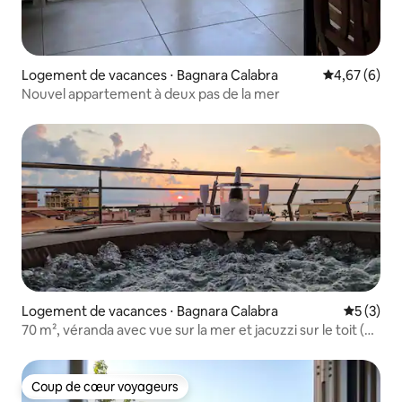
Logement de vacances ⋅ Bagnara Calabra
Évaluation m
4,67 (6)
Nouvel appartement à deux pas de la mer
Logement de vacances ⋅ Bagnara Calabra
Évaluatio
5 (3)
70 m², véranda avec vue sur la mer et jacuzzi sur le toit (en
supplément)
Coup de cœur voyageurs
Coup de cœur voyageurs