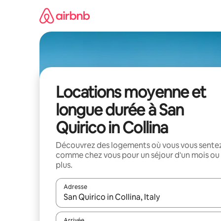
Aller
directement
au
contenu
Locations moyenne et
longue durée à San
Quirico in Collina
Découvrez des logements où vous vous sente
comme chez vous pour un séjour d'un mois ou
plus.
Adresse
Lorsque les résultats s'affichent, utilisez les flèc
Arrivée