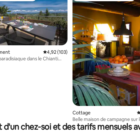
ment
Évaluation moyenne sur la base de 103 comme
4,92 (103)
la base de 336 commentaires : 4,88 sur 5
paradisiaque dans le Chianti
rence et Sienne
Cottage
É
Belle maison de campagne sur 
t d'un chez-soi et des tarifs mensuels 
collines de Chiant