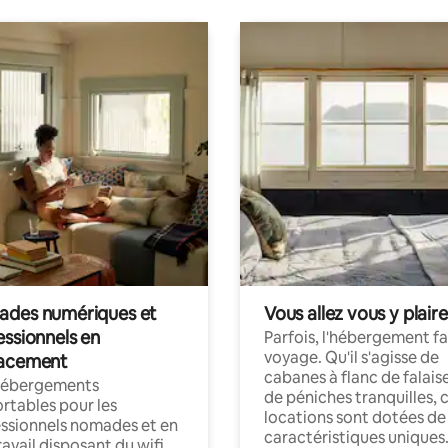
des numériques et
Vous allez vous y plaire
essionnels en
Parfois, l'hébergement fai
voyage. Qu'il s'agisse de
acement
cabanes à flanc de falais
hébergements
de péniches tranquilles, 
rtables pour les
locations sont dotées de
ssionnels nomades et en
caractéristiques uniques
ravail disposant du wifi