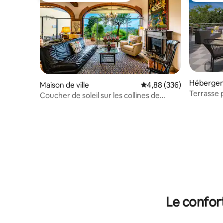
Héberge
Maison de ville
Évaluation moyenne sur 
4,88 (336)
Terrasse 
Coucher de soleil sur les collines de
entre Flo
Florence • Giogoli
Le confor