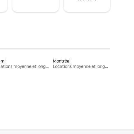
ami
Montréal
Locations moyenne et longue durée
Locations moyenne et longue durée