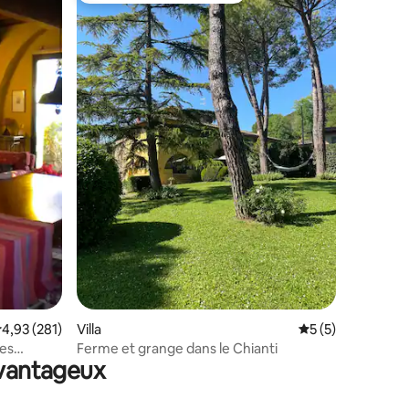
ntaires : 4,92 sur 5
valuation moyenne sur la base de 281 commentaires : 4,93 sur 5
4,93 (281)
Villa
Évaluation moyenn
5 (5)
les
Ferme et grange dans le Chianti
avantageux