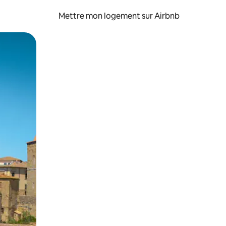
Mettre mon logement sur Airbnb
sant glisser.