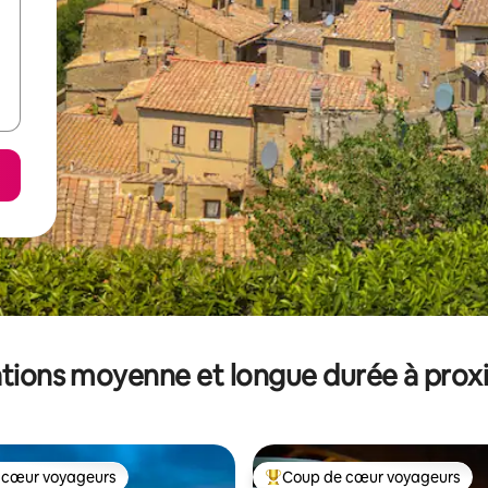
tions moyenne et longue durée à prox
 cœur voyageurs
Coup de cœur voyageurs
 cœur voyageurs
Coups de cœur voyageurs les p