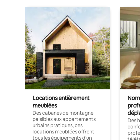
Locations entièrement
Noma
meublées
prof
dépl
Des cabanes de montagne
paisibles aux appartements
Des 
urbains pratiques, ces
confo
locations meublées offrent
profe
tous les équipements d'un
télét