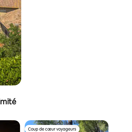
imité
Coup de cœur voyageurs
lus appréciés
Coup de cœur voyageurs