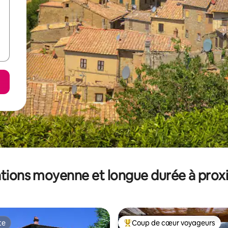
tions moyenne et longue durée à prox
te
Coup de cœur voyageurs
te
Coups de cœur voyageurs les p