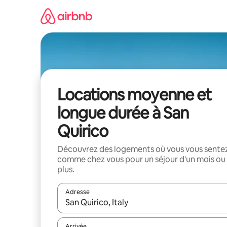
Aller
directement
au
contenu
Locations moyenne et
longue durée à San
Quirico
Découvrez des logements où vous vous sente
comme chez vous pour un séjour d'un mois ou
plus.
Adresse
Lorsque les résultats s'affichent, utilisez les flèc
Arrivée