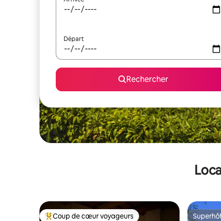
Départ
Rechercher
Loca
Coup de cœur voyageurs
Superhô
Coups de cœur voyageurs les plus appréciés
Superhô