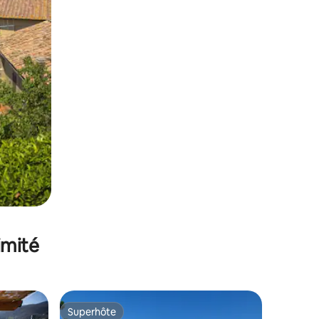
imité
Superhôte
lus appréciés
Superhôte