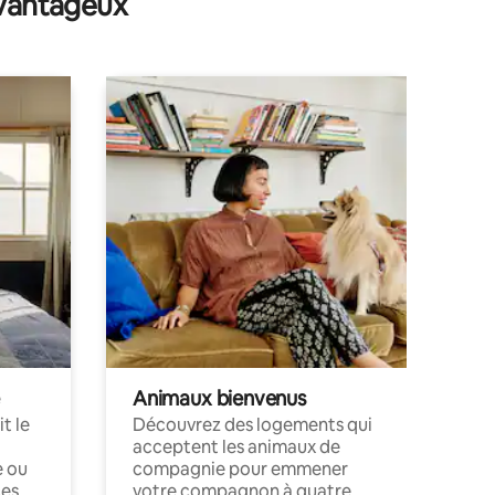
avantageux
Animaux bienvenus
t le
Découvrez des logements qui
acceptent les animaux de
e ou
compagnie pour emmener
ces
votre compagnon à quatre