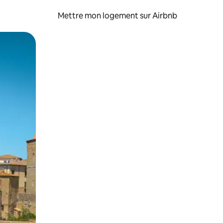
Mettre mon logement sur Airbnb
sant glisser.