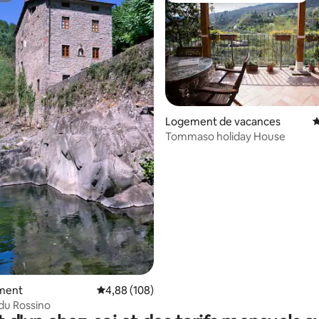
Logement de vacances
É
la base de 230 commentaires : 4,96 sur 5
Tommaso holiday House
ment
Évaluation moyenne sur la base de 108 commen
4,88 (108)
 du Rossino