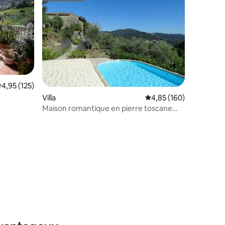
valuation moyenne sur la base de 125 commentaires : 4,95 sur 5
4,95 (125)
Villa
Évaluation moyenne sur
4,85 (160)
Maison romantique en pierre toscane
ancienne
taires : 4,88 sur 5