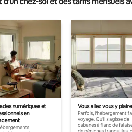
t d'un chez-soi et des tarifs mensuels 
des numériques et
Vous allez vous y plaire
essionnels en
Parfois, l'hébergement fai
voyage. Qu'il s'agisse de
acement
cabanes à flanc de falais
hébergements
de péniches tranquilles, 