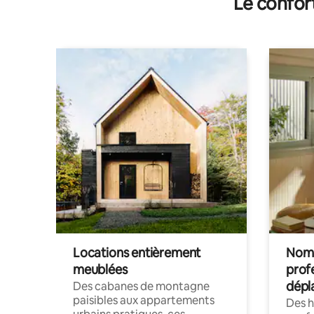
Le confor
Locations entièrement
Noma
meublées
prof
dépl
Des cabanes de montagne
paisibles aux appartements
Des 