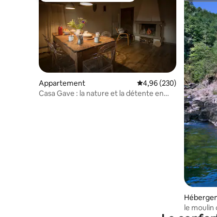
Appartement
Évaluation moyenne sur 
4,96 (230)
Casa Gave : la nature et la détente en
Toscane
Héberge
le moulin