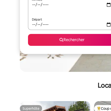
Départ
Rechercher
Loca
Superhôte
Coup 
Superhôte
Coups de