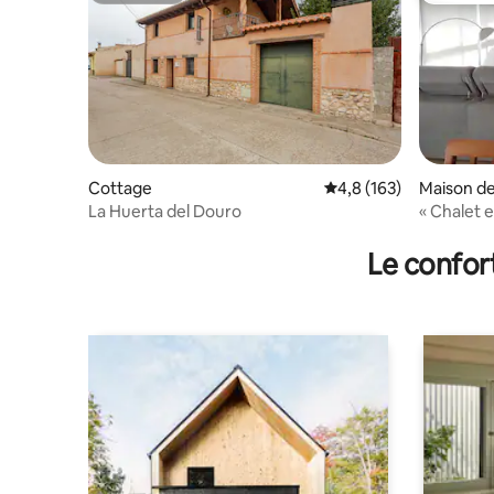
Cottage
Évaluation moyenne su
4,8 (163)
Maison de 
La Huerta del Douro
« Chalet 
Le confor