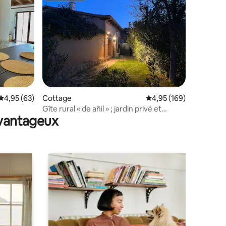
ntaires : 4,97 sur 5
Évaluation moyenne sur la base de 63 commentaires : 4,95 sur 5
4,95 (63)
Cottage
Évaluation moyenne sur
4,95 (169)
Gîte rural « de añil » ; jardin privé et
avantageux
porche