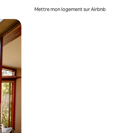
Mettre mon logement sur Airbnb
sant glisser.