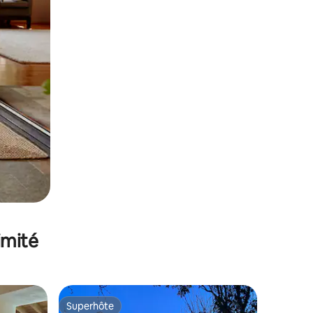
imité
Superhôte
Superhôte