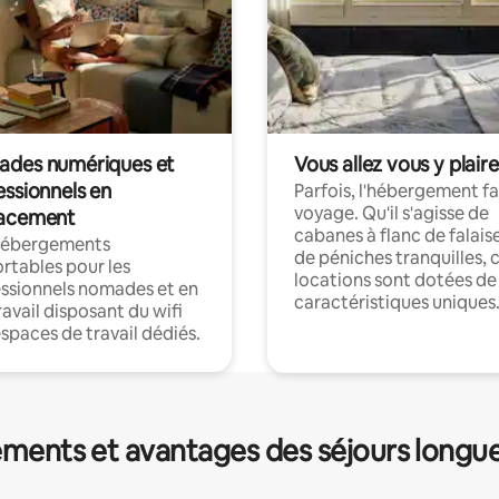
des numériques et
Vous allez vous y plaire
essionnels en
Parfois, l'hébergement fai
voyage. Qu'il s'agisse de
acement
cabanes à flanc de falais
hébergements
de péniches tranquilles, 
rtables pour les
locations sont dotées de
ssionnels nomades et en
caractéristiques uniques
ravail disposant du wifi
espaces de travail dédiés.
ments et avantages des séjours longu