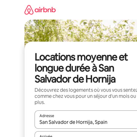
Aller
directement
au
contenu
Locations moyenne et
longue durée à San
Salvador de Hornija
Découvrez des logements où vous vous sente
comme chez vous pour un séjour d'un mois ou
plus.
Adresse
Lorsque les résultats s'affichent, utilisez les flèc
Arrivée