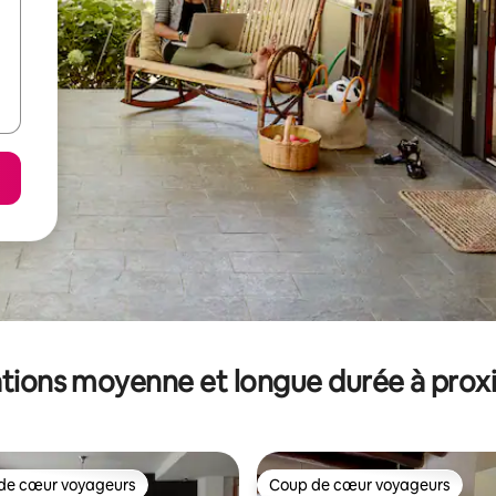
tions moyenne et longue durée à prox
de cœur voyageurs
Coup de cœur voyageurs
 cœur voyageurs les plus appréciés
Coup de cœur voyageurs