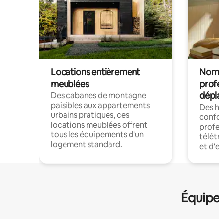
Locations entièrement
Noma
meublées
prof
dépl
Des cabanes de montagne
paisibles aux appartements
Des 
urbains pratiques, ces
confo
locations meublées offrent
profe
tous les équipements d'un
télét
logement standard.
et d'
Équipe