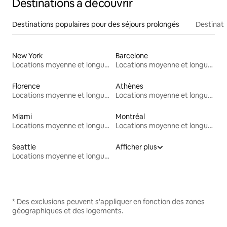
Destinations à découvrir
Destinations populaires pour des séjours prolongés
Destinati
New York
Barcelone
Locations moyenne et longue durée
Locations moyenne et longue durée
Florence
Athènes
Locations moyenne et longue durée
Locations moyenne et longue durée
Miami
Montréal
Locations moyenne et longue durée
Locations moyenne et longue durée
Seattle
Afficher plus
Locations moyenne et longue durée
* Des exclusions peuvent s'appliquer en fonction des zones
géographiques et des logements.