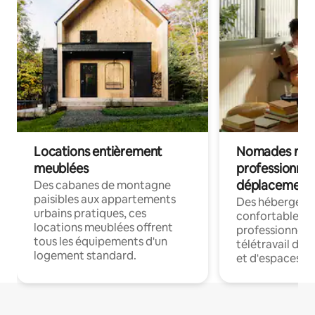
Locations entièrement
Nomades num
meublées
professionnel
déplacement
Des cabanes de montagne
paisibles aux appartements
Des hébergem
urbains pratiques, ces
confortables p
locations meublées offrent
professionnels
tous les équipements d'un
télétravail dis
logement standard.
et d'espaces de