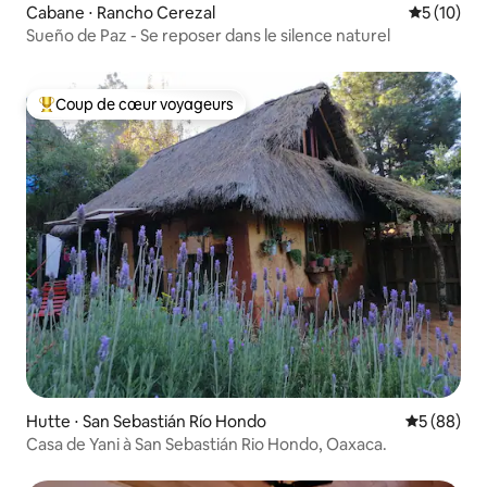
Cabane ⋅ Rancho Cerezal
Évaluation
5 (10)
Sueño de Paz - Se reposer dans le silence naturel
Coup de cœur voyageurs
Coups de cœur voyageurs les plus appréciés
Hutte ⋅ San Sebastián Río Hondo
Évaluation
5 (88)
Casa de Yani à San Sebastián Rio Hondo, Oaxaca.