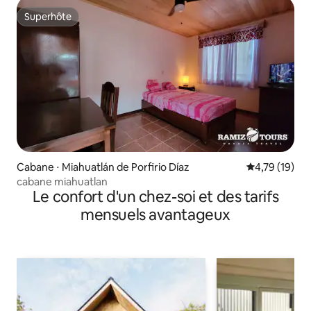
Superhôte
Superhôte
Cabane ⋅ Miahuatlán de Porfirio Díaz
Évaluation mo
4,79 (19)
cabane miahuatlan
Le confort d'un chez-soi et des tarifs
mensuels avantageux