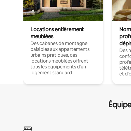
Locations entièrement
Noma
meublées
prof
dépl
Des cabanes de montagne
paisibles aux appartements
Des 
urbains pratiques, ces
confo
locations meublées offrent
profe
tous les équipements d'un
télét
logement standard.
et d'
Équipe