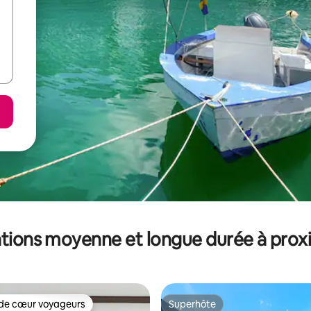
tions moyenne et longue durée à prox
de cœur voyageurs
Superhôte
 cœur voyageurs les plus appréciés
Superhôte