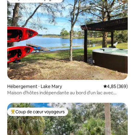
Coup de cœur voyageurs
Hébergement ⋅ Lake Mary
Évaluation moy
4,85 (369)
Maison d'hôtes indépendante au bord d'un lac avec
kayaks et jacuzzi
Coup de cœur voyageurs
Coups de cœur voyageurs les plus appréciés