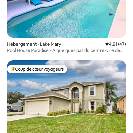
Hébergement ⋅ Lake Mary
Évaluation mo
4,91 (47)
Pool House Paradise - À quelques pas du centre-ville de
Lake Mary
Coup de cœur voyageurs
Coups de cœur voyageurs les plus appréciés