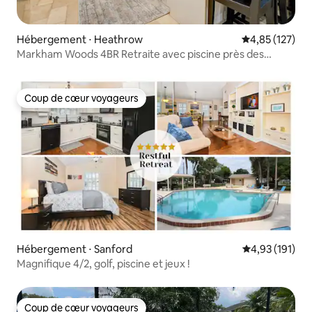
Hébergement ⋅ Heathrow
Évaluation moy
4,85 (127)
Markham Woods 4BR Retraite avec piscine près des
attractions
Coup de cœur voyageurs
Coup de cœur voyageurs
Hébergement ⋅ Sanford
Évaluation moy
4,93 (191)
Magnifique 4/2, golf, piscine et jeux !
Coup de cœur voyageurs