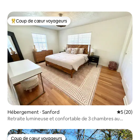
Coup de cœur voyageurs
Coups de cœur voyageurs les plus appréciés
Hébergement ⋅ Sanford
Évaluation
5 (20)
Retraite lumineuse et confortable de 3 chambres au
charme intemporel
Coup de cœur voyageurs