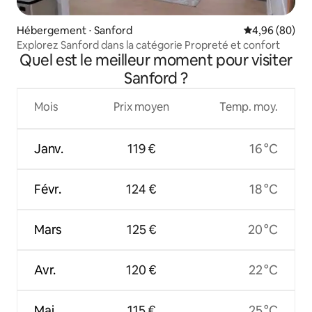
Hébergement ⋅ Sanford
Évaluation mo
4,96 (80)
Explorez Sanford dans la catégorie Propreté et confort
Quel est le meilleur moment pour visiter
Sanford ?
Mois
Prix moyen
Temp. moy.
Janv.
119 €
16 °C
Févr.
124 €
18 °C
Mars
125 €
20 °C
Avr.
120 €
22 °C
Mai
115 €
25 °C