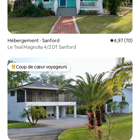
Hébergement ⋅ Sanford
Évaluation mo
4,97 (70)
Le Teal Magnolia 4/2 DT Sanford
Coup de cœur voyageurs
Coups de cœur voyageurs les plus appréciés