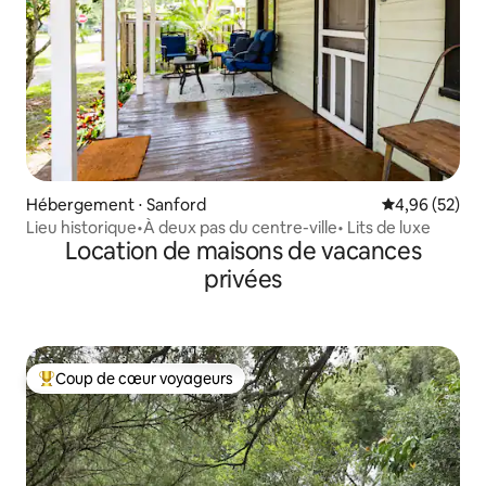
Hébergement ⋅ Sanford
Évaluation mo
4,96 (52)
Lieu historique•À deux pas du centre-ville• Lits de luxe
Location de maisons de vacances
privées
Coup de cœur voyageurs
Coups de cœur voyageurs les plus appréciés