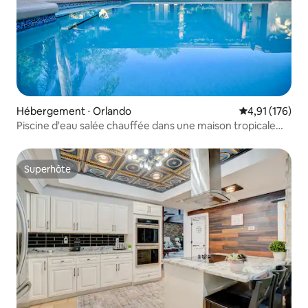
Hébergement ⋅ Orlando
Évaluation moy
4,91 (176)
Piscine d'eau salée chauffée dans une maison tropicale
moderne
Superhôte
Superhôte