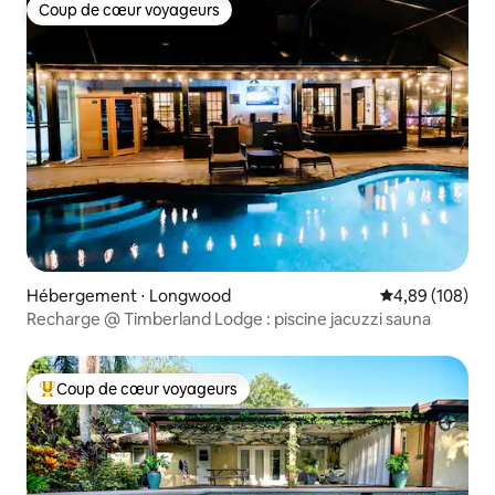
Coup de cœur voyageurs
Sanford à seulement 5-7 minutes en
Coup de cœur voyageurs
voiture.
Hébergement ⋅ Longwood
Évaluation moy
4,89 (108)
Recharge @ Timberland Lodge : piscine jacuzzi sauna
Coup de cœur voyageurs
Coups de cœur voyageurs les plus appréciés