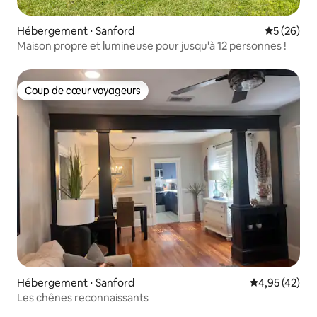
Hébergement ⋅ Sanford
Évaluation
5 (26)
Maison propre et lumineuse pour jusqu'à 12 personnes !
Coup de cœur voyageurs
Coup de cœur voyageurs
Hébergement ⋅ Sanford
Évaluation mo
4,95 (42)
Les chênes reconnaissants