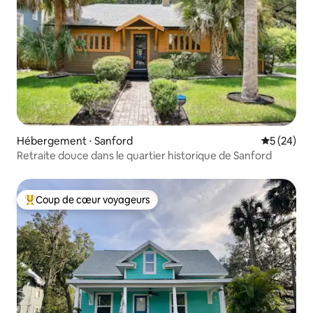
Hébergement ⋅ Sanford
Évaluation
5 (24)
Retraite douce dans le quartier historique de Sanford
Coup de cœur voyageurs
Coups de cœur voyageurs les plus appréciés