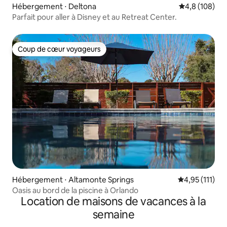
Hébergement ⋅ Deltona
Évaluation mo
4,8 (108)
Parfait pour aller à Disney et au Retreat Center.
Coup de cœur voyageurs
Coup de cœur voyageurs
Hébergement ⋅ Altamonte Springs
Évaluation mo
4,95 (111)
Oasis au bord de la piscine à Orlando
Location de maisons de vacances à la
semaine