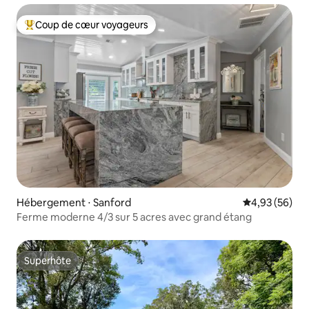
Coup de cœur voyageurs
Coups de cœur voyageurs les plus appréciés
Hébergement ⋅ Sanford
Évaluation mo
4,93 (56)
Ferme moderne 4/3 sur 5 acres avec grand étang
Superhôte
Superhôte