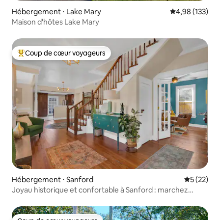
Hébergement ⋅ Lake Mary
Évaluation moy
4,98 (133)
Maison d'hôtes Lake Mary
Coup de cœur voyageurs
Coups de cœur voyageurs les plus appréciés
Hébergement ⋅ Sanford
Évaluation
5 (22)
Joyau historique et confortable à Sanford : marchez
jusqu'aux restaurants et aux bars