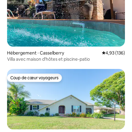
Hébergement ⋅ Casselberry
Évaluation moy
4,93 (136)
Villa avec maison d'hôtes et piscine-patio
Coup de cœur voyageurs
Coup de cœur voyageurs