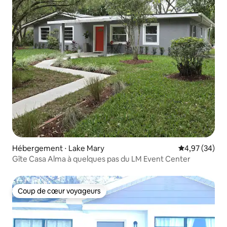
Hébergement ⋅ Lake Mary
Évaluation mo
4,97 (34)
Gîte Casa Alma à quelques pas du LM Event Center
Coup de cœur voyageurs
Coup de cœur voyageurs