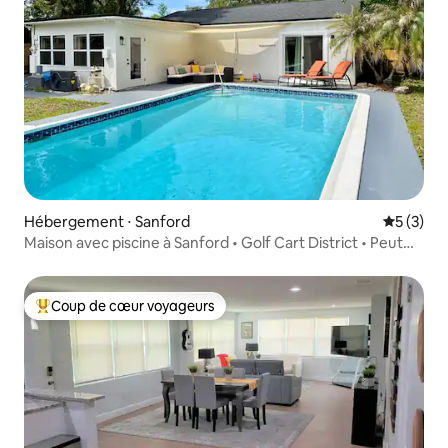
Hébergement ⋅ Sanford
Évaluatio
5 (3)
Maison avec piscine à Sanford • Golf Cart District • Peut
accueillir 8 personnes
Coup de cœur voyageurs
Coups de cœur voyageurs les plus appréciés