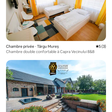
Chambre privée ⋅ Târgu Mureș
Évaluatio
5 (3)
Chambre double confortable à Capra Vecinului B&B