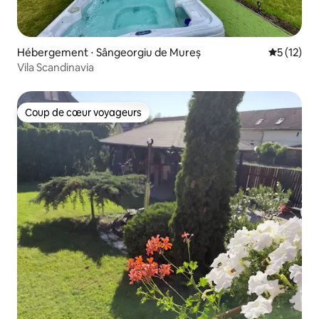
Hébergement ⋅ Sângeorgiu de Mureș
Évaluation
5 (12)
Vila Scandinavia
Coup de cœur voyageurs
Coup de cœur voyageurs