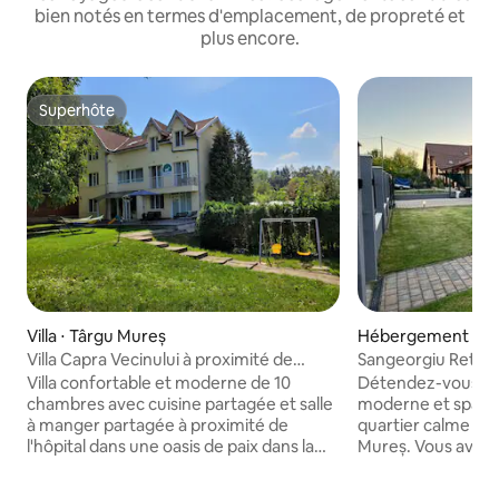
bien notés en termes d'emplacement, de propreté et
plus encore.
Superhôte
Superhôte
Villa ⋅ Târgu Mureș
Hébergement ⋅ Sâ
Villa Capra Vecinului à proximité de
Sangeorgiu Retreat
l'hôpital et du spa
propriété
Villa confortable et moderne de 10
Détendez-vous da
chambres avec cuisine partagée et salle
moderne et spacie
à manger partagée à proximité de
quartier calme au
l'hôpital dans une oasis de paix dans la
Mureș. Vous avez un accès exclusif à
ville de Târgu Mureș, qui, nous
l'ensemble de la p
l'espérons, vous aidera à trouver le
un salon spacieux 