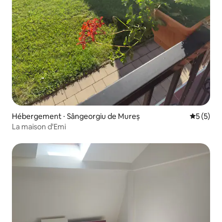
Hébergement ⋅ Sângeorgiu de Mureș
Évaluatio
5 (5)
La maison d'Emi