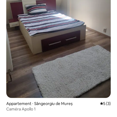
Appartement ⋅ Sângeorgiu de Mureș
Évaluatio
5 (3)
Caméra Apollo 1