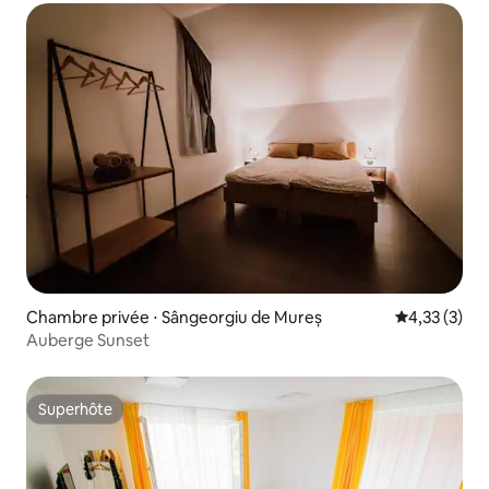
Chambre privée ⋅ Sângeorgiu de Mureș
Évaluation m
4,33 (3)
Auberge Sunset
Superhôte
Superhôte