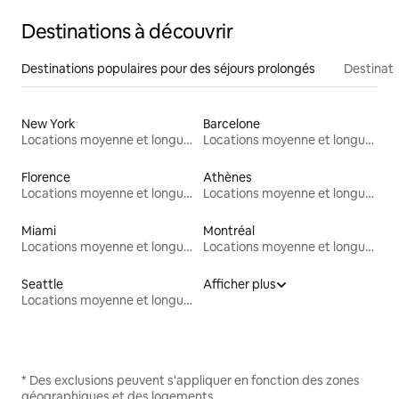
Destinations à découvrir
Destinations populaires pour des séjours prolongés
Destinati
New York
Barcelone
Locations moyenne et longue durée
Locations moyenne et longue durée
Florence
Athènes
Locations moyenne et longue durée
Locations moyenne et longue durée
Miami
Montréal
Locations moyenne et longue durée
Locations moyenne et longue durée
Seattle
Afficher plus
Locations moyenne et longue durée
* Des exclusions peuvent s'appliquer en fonction des zones
géographiques et des logements.