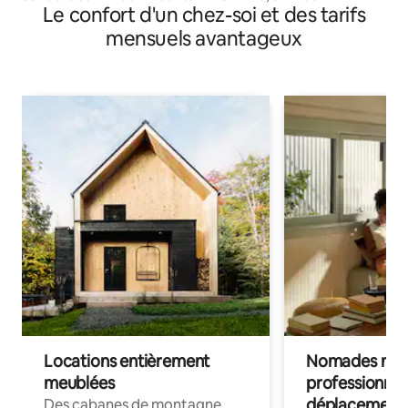
Le confort d'un chez-soi et des tarifs
acceptés
mensuels avantageux
Locations entièrement
Nomades num
meublées
professionnel
déplacement
Des cabanes de montagne