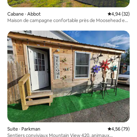
Cabane ⋅ Abbot
Évaluation mo
4,94 (32)
Maison de campagne confortable près de Moosehead et
de pistes de VTT
Suite ⋅ Parkman
Évaluation mo
4,56 (79)
Sentiers conviviaux Mountain View 420, animaux