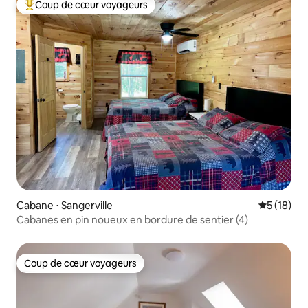
Coup de cœur voyageurs
Coups de cœur voyageurs les plus appréciés
Cabane ⋅ Sangerville
Évaluation
5 (18)
Cabanes en pin noueux en bordure de sentier (4)
Coup de cœur voyageurs
Coup de cœur voyageurs