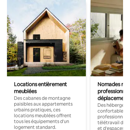
Locations entièrement
Nomades num
meublées
professionnel
déplacement
Des cabanes de montagne
paisibles aux appartements
Des hébergem
urbains pratiques, ces
confortables p
locations meublées offrent
professionnels
tous les équipements d'un
télétravail dis
logement standard.
et d'espaces de