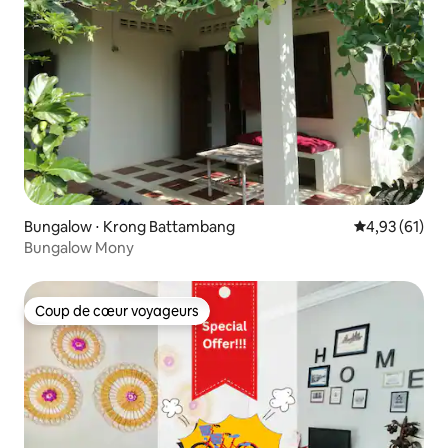
Bungalow ⋅ Krong Battambang
Évaluation mo
4,93 (61)
Bungalow Mony
Coup de cœur voyageurs
Coup de cœur voyageurs