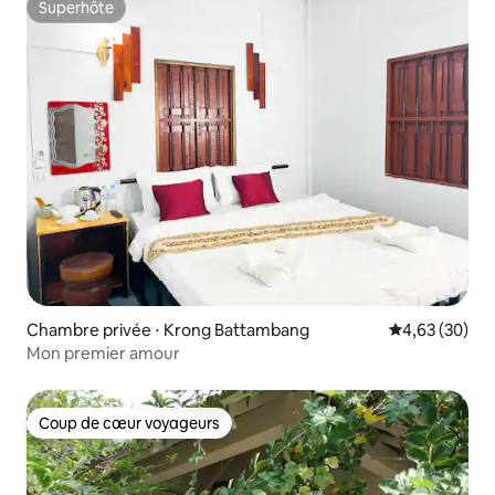
Superhôte
Superhôte
Chambre privée ⋅ Krong Battambang
Évaluation mo
4,63 (30)
Mon premier amour
Coup de cœur voyageurs
Coup de cœur voyageurs