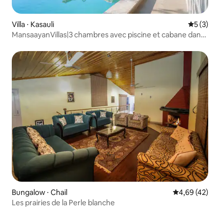
Villa ⋅ Kasauli
Évaluatio
5 (3)
MansaayanVillas|3 chambres avec piscine et cabane dans
les arbres à Kasauli
Bungalow ⋅ Chail
Évaluation mo
4,69 (42)
Les prairies de la Perle blanche