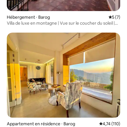
Hébergement ⋅ Barog
Évaluatio
5 (7)
Villa de luxe en montagne | Vue sur le coucher du soleil |
Près de Kasauli
Appartement en résidence ⋅ Barog
Évaluation moy
4,74 (110)