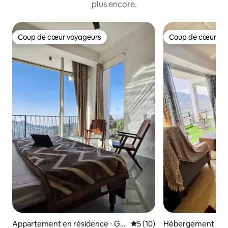
plus encore.
Coup de cœur voyageurs
Coup de cœur vo
Coup de cœur voyageurs
Coup de cœur vo
Appartement en résidence ⋅ Ga
Évaluation moyenne sur la b
5 (10)
Hébergement ⋅ K