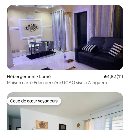
Hébergement ⋅ Lomé
Évaluation mo
4,82 (11)
Maison carre Eden derrière UCAO sise a Zanguera
Coup de cœur voyageurs
Coup de cœur voyageurs