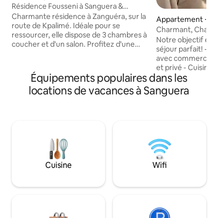
Résidence Fousseni à Sanguera &
groupe électrogène
Charmante résidence à Zanguéra, sur la
Appartement ⋅ Sa
route de Kpalimé. Idéale pour se
Charmant, Chaleu
ressourcer, elle dispose de 3 chambres à
Notre objectif est
coucher et d'un salon. Profitez d'une
séjour parfait! - 
mini-piscine pour vous détendre en
avec commerces 
toute sérénité. Le quartier est calme et
et privé - Cuisine
sûr, parfait pour les familles. A proximité
Équipements populaires dans les
Lit King avec mate
de l'Hôtel Vakpoda avec ces soirées au
Rideaux occultant
locations de vacances à Sanguera
bord de la piscine tous les vendredi soir
reposant - La prop
et disco BG offrent des options de loisirs.
- Accès facile aux 
Le centre-ville est à 30-40 minutes. Un
attractions - Nous
équilibre parfait entre confort,
voyageurs ! Dites
tranquillité et divertissement
avez besoin. Nous 
de vous aider! - P
interne gratuit
Cuisine
Wifi