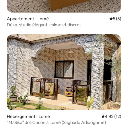
Appartement ⋅ Lomé
Évaluatio
5 (5)
Déka, studio élégant, calme et discret
Hébergement ⋅ Lomé
Évaluation mo
4,92 (12)
"MaSika" Joli Cocon à Lomé (Sagbado Adidogomé)