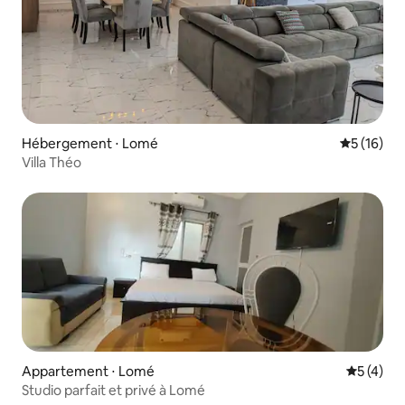
Hébergement ⋅ Lomé
Évaluation
5 (16)
Villa Théo
Appartement ⋅ Lomé
Évaluatio
5 (4)
Studio parfait et privé à Lomé