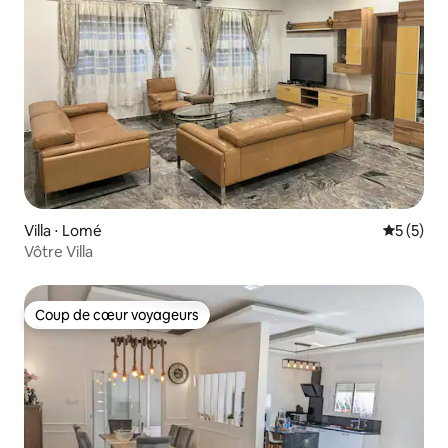
Villa ⋅ Lomé
Évaluatio
5 (5)
Vôtre Villa
Coup de cœur voyageurs
Coup de cœur voyageurs