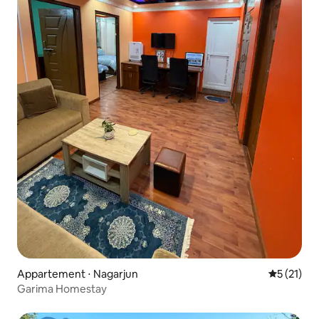
Appartement ⋅ Nagarjun
Évaluation
5 (21)
Garima Homestay