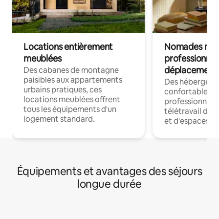
Locations entièrement
Nomades num
meublées
professionnel
déplacement
Des cabanes de montagne
paisibles aux appartements
Des hébergem
urbains pratiques, ces
confortables p
locations meublées offrent
professionnels
tous les équipements d'un
télétravail dis
logement standard.
et d'espaces de
Équipements et avantages des séjours
longue durée