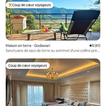
Coup de cœur voyageurs
Coups de cœur voyageurs les plus appréciés
Maison en terre ⋅ Godawari
Évaluation
5 (41)
Sanctuaire de sacs de terre au sommet d'une colline près
de Katmandou
Coup de cœur voyageurs
Coup de cœur voyageurs