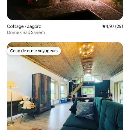
Cottage ⋅ Zagórz
Évaluation mo
4,97 (29)
Domek nad Sanem
Coup de cœur voyageurs
Coup de cœur voyageurs