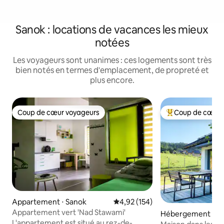
Sanok : locations de vacances les mieux
notées
Les voyageurs sont unanimes : ces logements sont très
bien notés en termes d'emplacement, de propreté et
plus encore.
Coup de cœur voyageurs
Coup de cœur 
Coup de cœur voyageurs
Coups de cœur vo
Appartement ⋅ Sanok
Évaluation moyenne sur la base 
4,92 (154)
Appartement vert 'Nad Stawami'
Hébergement ⋅ J
L'appartement est situé au rez-de-