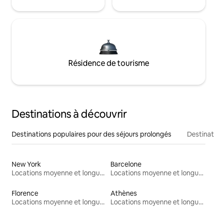
Résidence de tourisme
Destinations à découvrir
Destinations populaires pour des séjours prolongés
Destinati
New York
Barcelone
Locations moyenne et longue durée
Locations moyenne et longue durée
Florence
Athènes
Locations moyenne et longue durée
Locations moyenne et longue durée