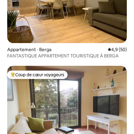
Appartement ⋅ Berga
Évaluation m
4,9 (50)
FANTASTIQUE APPARTEMENT TOURISTIQUE À BERGA
Coup de cœur voyageurs
Coups de cœur voyageurs les plus appréciés