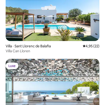
Villa ⋅ Sant Llorenc de Balafia
Évaluation mo
4,95 (22)
Villa Can Lloren
Luxe
Luxe