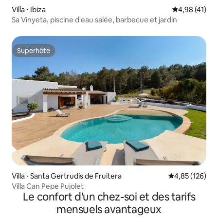
Villa ⋅ Ibiza
Évaluation mo
4,98 (41)
Sa Vinyeta, piscine d'eau salée, barbecue et jardin
Superhôte
Superhôte
Villa ⋅ Santa Gertrudis de Fruitera
Évaluation moy
4,85 (126)
Villa Can Pepe Pujolet
Le confort d'un chez-soi et des tarifs
mensuels avantageux