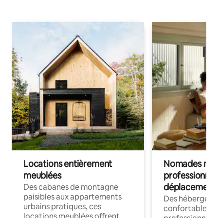
Locations entièrement
Nomades num
meublées
professionnel
déplacement
Des cabanes de montagne
paisibles aux appartements
Des hébergem
urbains pratiques, ces
confortables p
locations meublées offrent