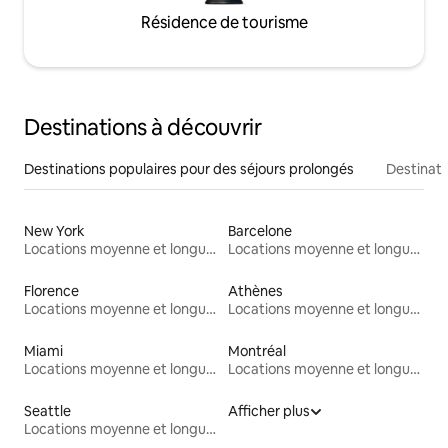
Résidence de tourisme
Destinations à découvrir
Destinations populaires pour des séjours prolongés
Destinati
New York
Barcelone
Locations moyenne et longue durée
Locations moyenne et longue durée
Florence
Athènes
Locations moyenne et longue durée
Locations moyenne et longue durée
Miami
Montréal
Locations moyenne et longue durée
Locations moyenne et longue durée
Seattle
Afficher plus
Locations moyenne et longue durée