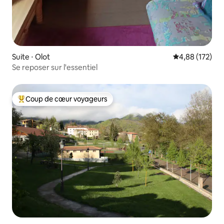
Suite ⋅ Olot
Évaluation moy
4,88 (172)
Se reposer sur l'essentiel
Coup de cœur voyageurs
Coups de cœur voyageurs les plus appréciés