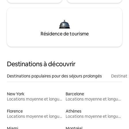
Résidence de tourisme
Destinations à découvrir
Destinations populaires pour des séjours prolongés
Destinati
New York
Barcelone
Locations moyenne et longue durée
Locations moyenne et longue durée
Florence
Athènes
Locations moyenne et longue durée
Locations moyenne et longue durée
Miami
Montréal