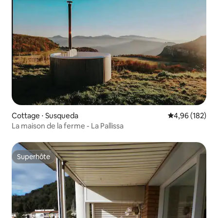
Cottage ⋅ Susqueda
Évaluation moy
4,96 (182)
La maison de la ferme - La Pallissa
Superhôte
Superhôte