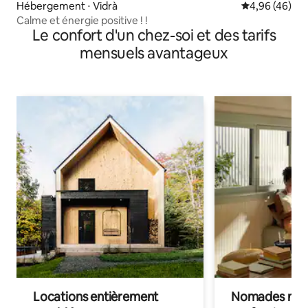
Hébergement ⋅ Vidrà
Évaluation mo
4,96 (46)
Calme et énergie positive ! !
Le confort d'un chez-soi et des tarifs
mensuels avantageux
Locations entièrement
Nomades num