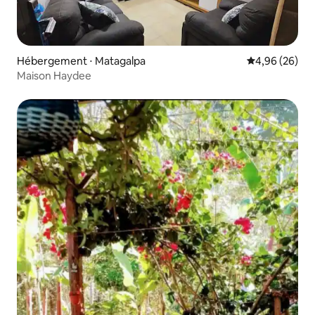
Hébergement ⋅ Matagalpa
Évaluation mo
4,96 (26)
Maison Haydee