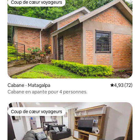
Coup de cœur voyageurs
Coup de cœur voyageurs
Cabane ⋅ Matagalpa
Évaluation mo
4,93 (72)
Cabane en apante pour 4 personnes.
Coup de cœur voyageurs
Coup de cœur voyageurs