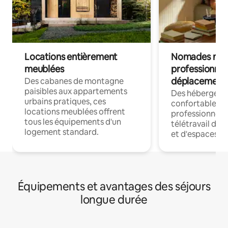
Locations entièrement
Nomades num
meublées
professionnel
déplacement
Des cabanes de montagne
paisibles aux appartements
Des hébergem
urbains pratiques, ces
confortables p
locations meublées offrent
professionnels
tous les équipements d'un
télétravail dis
logement standard.
et d'espaces de
Équipements et avantages des séjours
longue durée