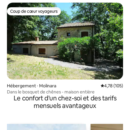
Coup de cœur voyageurs
Coup de cœur voyageurs
Hébergement ⋅ Molinara
Évaluation moy
4,78 (105)
Dans le bosquet de chênes - maison entière
Le confort d'un chez-soi et des tarifs
mensuels avantageux