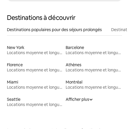
Destinations à découvrir
Destinations populaires pour des séjours prolongés
Destinati
New York
Barcelone
Locations moyenne et longue durée
Locations moyenne et longue durée
Florence
Athènes
Locations moyenne et longue durée
Locations moyenne et longue durée
Miami
Montréal
Locations moyenne et longue durée
Locations moyenne et longue durée
Seattle
Afficher plus
Locations moyenne et longue durée