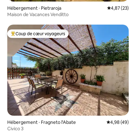
Hébergement ⋅ Pietraroja
Évaluation mo
4,87 (23)
Maison de Vacances Venditto
Coup de cœur voyageurs
Coups de cœur voyageurs les plus appréciés
Hébergement ⋅ Fragneto l'Abate
Évaluation mo
4,98 (49)
Civico 3