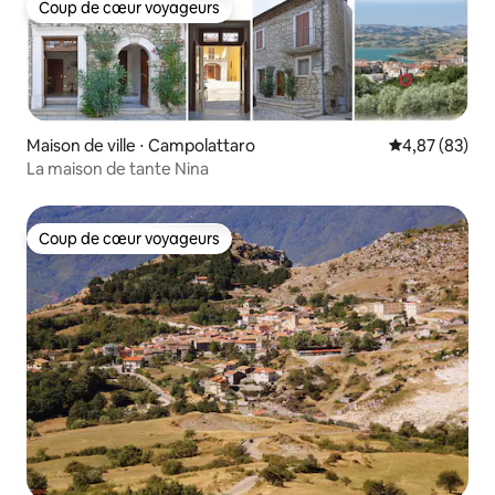
Coup de cœur voyageurs
Coup de cœur voyageurs
Maison de ville ⋅ Campolattaro
Évaluation mo
4,87 (83)
La maison de tante Nina
Coup de cœur voyageurs
Coup de cœur voyageurs