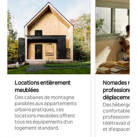
Locations entièrement
Nomades num
meublées
professionnel
déplacement
Des cabanes de montagne
paisibles aux appartements
Des hébergem
urbains pratiques, ces
confortables p
locations meublées offrent
professionnels
tous les équipements d'un
télétravail dis
logement standard.
et d'espaces de